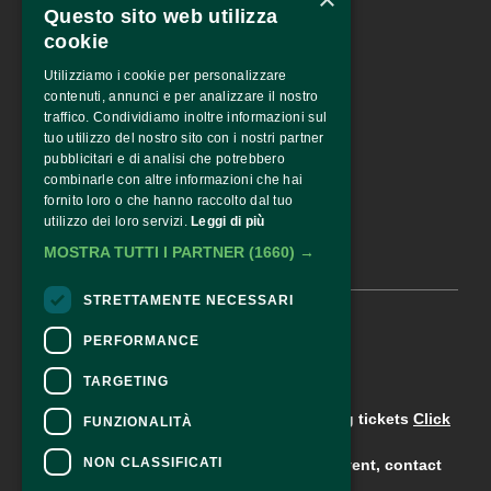
Questo sito web utilizza
corso Garibaldi 31 – 42121 
Reggio Emilia – Italy
cookie
tel. +39 0522 444446
Utilizziamo i cookie per personalizzare
info@fotografiaeuropea.it
contenuti, annunci e per analizzare il nostro
traffico. Condividiamo inoltre informazioni sul
tuo utilizzo del nostro sito con i nostri partner
pubblicitari e di analisi che potrebbero
SPECIAL SPONSOR
combinarle con altre informazioni che hai
fornito loro o che hanno raccolto dal tuo
utilizzo dei loro servizi.
Leggi di più
MOSTRA TUTTI I PARTNER
(1660) →
STRETTAMENTE NECESSARI
© 2026 •
FOTOGRAFIA EUROPEA
PERFORMANCE
TARGETING
CONTACTS
For information and support in purchasing tickets
Click
FUNZIONALITÀ
here
NON CLASSIFICATI
For information on the program and the event, contact
the
ORGANIZER
.