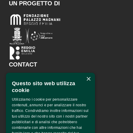
UN PROGETTO DI
CONTACT
×
Fondazione Palazzo Magnani
Questo sito web utilizza
corso Garibaldi 31 – 42121 
Reggio Emilia – Italy
cookie
tel. +39 0522 444446
Utilizziamo i cookie per personalizzare
info@fotografiaeuropea.it
contenuti, annunci e per analizzare il nostro
traffico. Condividiamo inoltre informazioni sul
tuo utilizzo del nostro sito con i nostri partner
pubblicitari e di analisi che potrebbero
SPECIAL SPONSOR
combinarle con altre informazioni che hai