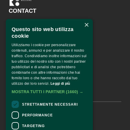
CONTACT
×
Fondazione Palazzo Magnani
Questo sito web utilizza
corso Garibaldi 31 – 42121 
Reggio Emilia – Italy
cookie
tel. +39 0522 444446
Utilizziamo i cookie per personalizzare
info@fotografiaeuropea.it
contenuti, annunci e per analizzare il nostro
traffico. Condividiamo inoltre informazioni sul
tuo utilizzo del nostro sito con i nostri partner
pubblicitari e di analisi che potrebbero
SPECIAL SPONSOR
combinarle con altre informazioni che hai
fornito loro o che hanno raccolto dal tuo
utilizzo dei loro servizi.
Leggi di più
MOSTRA TUTTI I PARTNER
(1660) →
STRETTAMENTE NECESSARI
© 2026 •
FOTOGRAFIA EUROPEA
PERFORMANCE
TARGETING
CONTACTS