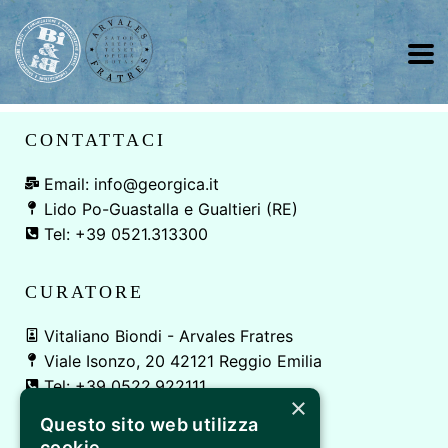
CONTATTACI
Email: info@georgica.it
Lido Po-Guastalla e Gualtieri (RE)
Tel: +39 0521.313300
CURATORE
Vitaliano Biondi - Arvales Fratres
Viale Isonzo, 20 42121 Reggio Emilia
Tel: +39 0522.922111
×
Questo sito web utilizza
E' UN EVENTO DI
cookie