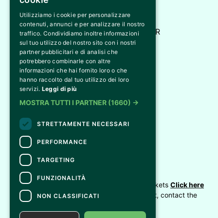
Utilizziamo i cookie per personalizzare
Bi&Bi Eventi
contenuti, annunci e per analizzare il nostro
Via M.L. King, 1 - 43052 - Colorno PR
traffico. Condividiamo inoltre informazioni
sul tuo utilizzo del nostro sito con i nostri
info@biebieventi.com
partner pubblicitari e di analisi che
potrebbero combinarle con altre
informazioni che hai fornito loro o che
hanno raccolto dal tuo utilizzo dei loro
servizi.
Leggi di più
MOSTRA TUTTI I PARTNER
(1660) →
© 2026 Bi&Bi Eventi
Tutti i diritti riservati
STRETTAMENTE NECESSARI
PERFORMANCE
INSTAGRAM
FACEBOOK
X
TARGETING
CONTACTS
FUNZIONALITÀ
For information and support in purchasing tickets
Click here
For information on the program and the event, contact the
NON CLASSIFICATI
organizer
.
Accessibility statement