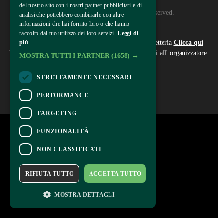
del nostro sito con i nostri partner pubblicitari e di
© 2026 HCE International. All rights reserved.
analisi che potrebbero combinarle con altre
informazioni che hai fornito loro o che hanno
Contatti
raccolto dal tuo utilizzo dei loro servizi.
Leggi di
Per informazioni e supporto all'acquisto della biglietteria
Clicca qui
più
Per informazioni sul programma e l'evento, rivolgersi all'
organizzatore
.
MOSTRA TUTTI I PARTNER
(1658) →
Dichiarazione di accessibilità
STRETTAMENTE NECESSARI
PERFORMANCE
TARGETING
FUNZIONALITÀ
NON CLASSIFICATI
RIFIUTA TUTTO
ACCETTA TUTTO
MOSTRA DETTAGLI