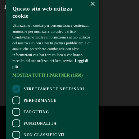
×
Home
About
Questo sito web utilizza
cookie
Utilizziamo i cookie per personalizzare contenuti,
annunci e per analizzare il nostro traffico.
Condividiamo inoltre informazioni sul tuo utilizzo
del nostro sito con i nostri partner pubblicitari e di
analisi che potrebbero combinarle con altre
informazioni che hai fornito loro o che hanno
raccolto dal tuo utilizzo dei loro servizi.
Leggi di
più
MOSTRA TUTTI I PARTNER
(1658) →
STRETTAMENTE NECESSARI
PERFORMANCE
TARGETING
FUNZIONALITÀ
NON CLASSIFICATI