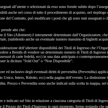
assegnati all’utente o selezionati da esso sono fornite subito dopo l’asseg
bili anche nel corso di tutto il procedimento di acquisto, nel riepilogo 
ne del Contratto, può modificare i posti che gli sono stati assegnati o c
e prende atto che:
ite il Sito (Allotment) è interamente determinato dall’Organizzatore, che st
tale, (stabilendo anche un eventuale numero massimo di biglietti acquista
siderazione dell’ulteriore disponibilità dei Titoli di Ingresso che l’Or
edere a Bemils di vendere un determinato numero di Titoli di Ingresso (d
possessori di carte fedeltà, ecc) in una data anticipata o contemporaneamen
pare la dicitura “Sold Out” o “Non Disponibile”.
tore ed inclusivo degli eventuali diritti di prevendita (Prevendita) applic
to Unico, Intero, Ridotto, ecc) nella pagina dell’evento. La distinzione 
dita. Prezzo e Prevendita sono anche indicati sulla scelta in mappa, nel r
ore e indicato sul Sito in relazione a ciascuna categoria di Titoli di Ing
are il Prezzo dei Titoli d'Ingresso in ogni momento, fermo restando che ne