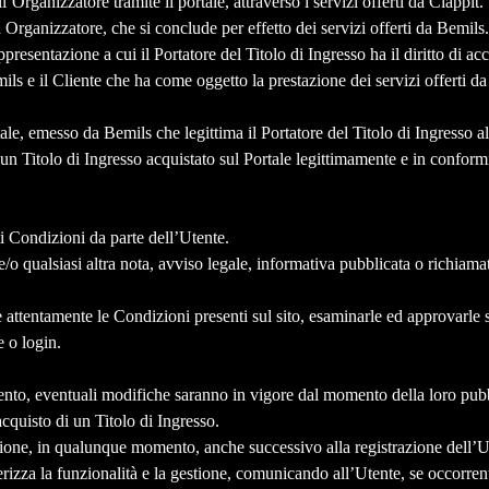
l’Organizzatore tramite il portale, attraverso i servizi offerti da Clappit.
ed Organizzatore, che si conclude per effetto dei servizi offerti da Bemils.
appresentazione a cui il Portatore del Titolo di Ingresso ha il diritto di ac
mils e il Cliente che ha come oggetto la prestazione dei servizi offerti d
ale, emesso da Bemils che legittima il Portatore del Titolo di Ingresso a
e un Titolo di Ingresso acquistato sul Portale legittimamente e in conform
i Condizioni da parte dell’Utente.
o qualsiasi altra nota, avviso legale, informativa pubblicata o richiamata,
ere attentamente le Condizioni presenti sul sito, esaminarle ed approvarl
e o login.
to, eventuali modifiche saranno in vigore dal momento della loro pubbl
 acquisto di un Titolo di Ingresso.
crezione, in qualunque momento, anche successivo alla registrazione dell’Ut
rizza la funzionalità e la gestione, comunicando all’Utente, se occorrenti