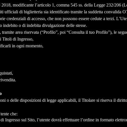
 2018, modificante l’articolo 1, comma 545 ss. della Legge 232/206 (Le
ti ufficiali di biglietteria sia identificato tramite la suddetta convalida 
oprie credenziali di accesso, che non possono essere cedute a terzi. L’U
o indebito o di indebita divulgazione delle stesse.
 tramite area riservata (“Profilo”, poi “Consulta il tuo Profilo”), le seguen
i Titoli di Ingresso,
dificarli in ogni momento,
uistati,
rivendita.
o
i o delle disposizioni di legge applicabili, il Titolare si riserva il diri
Utente che:
 di Ingresso sul Sito, l’utente dovrà effettuare l’ordine in formato elett