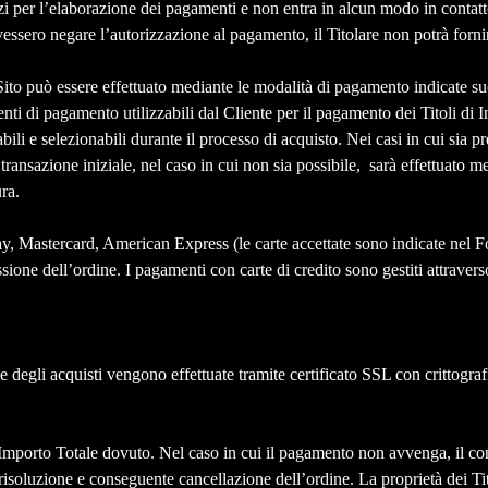
erzi per l’elaborazione dei pagamenti e non entra in alcun modo in contat
ovessero negare l’autorizzazione al pagamento, il Titolare non potrà forni
l Sito può essere effettuato mediante le modalità di pagamento indicate s
menti di pagamento utilizzabili dal Cliente per il pagamento dei Titoli di
li e selezionabili durante il processo di acquisto. Nei casi in cui sia p
transazione iniziale, nel caso in cui non sia possibile, sarà effettuato m
ura.
ay, Mastercard, American Express (le carte accettate sono indicate nel F
ssione dell’ordine. I pagamenti con carte di credito sono gestiti attrave
e degli acquisti vengono effettuate tramite certificato SSL con crittograf
porto Totale dovuto. Nel caso in cui il pagamento non avvenga, il contra
risoluzione e conseguente cancellazione dell’ordine. La proprietà dei Tit