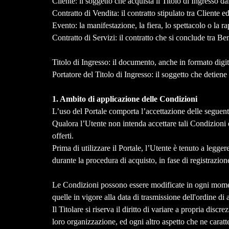
Cliente: il soggetto che acquista il Titolo di Ingresso dal
Contratto di Vendita: il contratto stipulato tra Cliente 
Evento
: la manifestazione, la fiera, lo spettacolo o la r
Contratto di Servizi: il contratto che si conclude tra Be
Titolo di Ingresso: il documento, anche in formato digit
Portatore del Titolo di Ingresso: il soggetto che detien
1. Ambito di applicazione delle Condizioni
L’uso del Portale comporta l’accettazione delle seguent
Qualora l’Utente non intenda accettare tali Condizioni e/
offerti.
Prima di utilizzare il Portale, l’Utente è tenuto a legg
durante la procedura di acquisto, in fase di registrazion
Le Condizioni possono essere modificate in ogni momen
quelle in vigore alla data di trasmissione dell'ordine di
Il Titolare si riserva il diritto di variare a propria dis
loro organizzazione, ed ogni altro aspetto che ne caratte