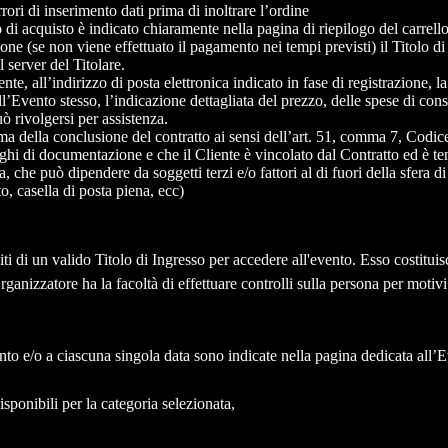
rori di inserimento dati prima di inoltrare l’ordine
i acquisto è indicato chiaramente nella pagina di riepilogo del carrello, 
one (se non viene effettuato il pagamento nei tempi previsti) il Titolo di 
 server del Titolare.
ente, all’indirizzo di posta elettronica indicato in fase di registrazione
all’Evento stesso, l’indicazione dettagliata del prezzo, delle spese di con
uò rivolgersi per assistenza.
a della conclusione del contratto ai sensi dell’art. 51, comma 7, Codic
lighi di documentazione e che il Cliente è vincolato dal Contratto ed è t
, che può dipendere da soggetti terzi e/o fattori al di fuori della sfera di
to, casella di posta piena, ecc)
iti di un valido Titolo di Ingresso per accedere all'evento. Esso costitui
rganizzatore ha la facoltà di effettuare controlli sulla persona per motiv
ento e/o a ciascuna singola data sono indicate nella pagina dedicata all’
isponibili per la categoria selezionata,