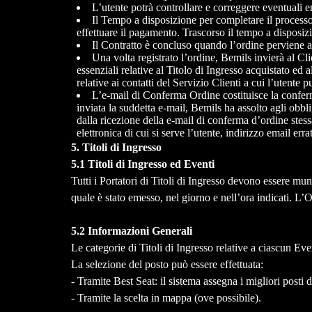
L’utente potrà controllare e correggere eventuali er
Il Tempo a disposizione per completare il processo d
effettuare il pagamento. Trascorso il tempo a disposizi
Il Contratto è concluso quando l’ordine perviene al
Una volta registrato l’ordine, Bemils invierà al Cli
essenziali relative al Titolo di Ingresso acquistato ed 
relative ai contatti del Servizio Clienti a cui l’utente p
L’e-mail di Conferma Ordine costituisce la conferm
inviata la suddetta e-mail, Bemils ha assolto agli obb
dalla ricezione della e-mail di conferma d’ordine stessa
elettronica di cui si serve l’utente, indirizzo email erra
5. Titoli di Ingresso
5.1 Titoli di Ingresso ed Eventi
Tutti i Portatori di Titoli di Ingresso devono essere mun
quale è stato emesso, nel giorno e nell’ora indicati. L’O
5.2 Informazioni Generali
Le categorie di Titoli di Ingresso relative a ciascun Ev
La selezione del posto può essere effettuata:
- Tramite Best Seat: il sistema assegna i migliori posti d
- Tramite la scelta in mappa (ove possibile).