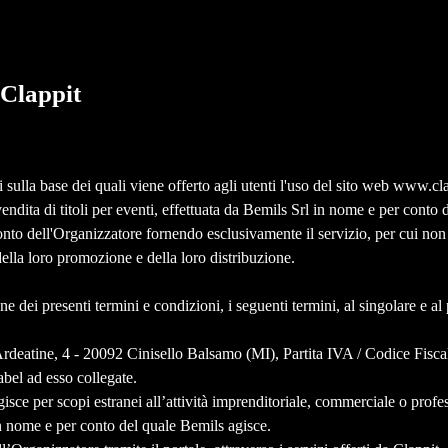
 Clappit
li sulla base dei quali viene offerto agli utenti l'uso del sito web www.clap
vendita
di titoli per eventi, effettuata da Bemils Srl in nome e per conto 
nto dell'Organizzatore fornendo esclusivamente il servizio, per cui non 
della loro promozione e della loro distribuzione.
dei presenti termini e condizioni, i seguenti termini, al singolare e al p
rdeatine, 4 - 20092 Cinisello Balsamo (MI), Partita IVA / Codice Fis
abel ad esso collegate.
isce per scopi estranei all’attività imprenditoriale, commerciale o prof
in nome e per conto del quale Bemils agisce.