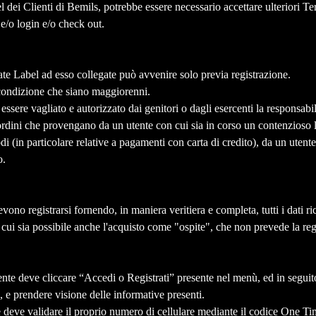
el dei Clienti di Bemils, potrebbe essere necessario accettare ulteriori 
e e/o login e/o check out.
ivate Label ad esso collegate può avvenire solo previa registrazione.
a condizione che siano maggiorenni.
essere vagliato e autorizzato dai genitori o dagli esercenti la responsabil
gli ordini che provengano da un utente con cui sia in corso un contenzioso
di (in particolare relative a pagamenti con carta di credito), da un utente 
o.
evono registrarsi fornendo, in maniera veritiera e completa, tutti i dati ri
n cui sia possibile anche l'acquisto come "ospite", che non prevede la re
utente deve cliccare “Accedi o Registrati” presente nel menù, ed in seguito
, e prendere visione delle informative presenti.
nte deve validare il proprio numero di cellulare mediante il codice One