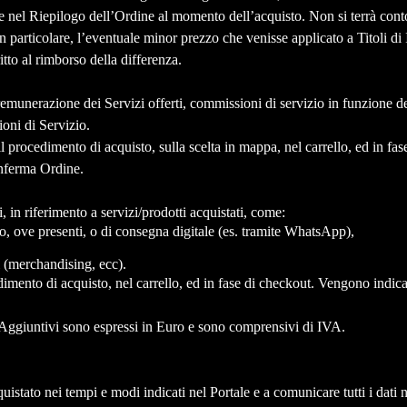
 e nel Riepilogo dell’Ordine al momento dell’acquisto. Non si terrà cont
In particolare, l’eventuale minor prezzo che venisse applicato a Titoli 
itto al rimborso della differenza.
remunerazione dei Servizi offerti, commissioni di servizio in funzione de
ioni di Servizio.
 procedimento di acquisto, sulla scelta in mappa, nel carrello, ed in f
onferma Ordine.
 in riferimento a servizi/prodotti acquistati, come:
o, ove presenti, o di consegna digitale (es. tramite WhatsApp),
i (merchandising, ecc).
imento di acquisto, nel carrello, ed in fase di checkout. Vengono indic
Aggiuntivi sono espressi in Euro e sono comprensivi di IVA.
stato nei tempi e modi indicati nel Portale e a comunicare tutti i dati ne