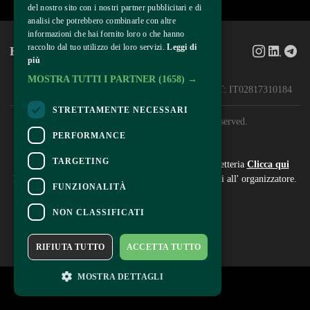
del nostro sito con i nostri partner pubblicitari e di
analisi che potrebbero combinarle con altre
informazioni che hai fornito loro o che hanno
raccolto dal tuo utilizzo dei loro servizi.
Leggi di
Home
About
più
HCE International Srl
MOSTRA TUTTI I PARTNER
(1658) →
Via Bazzana Inferiore 4, 20057 Assago (MI) — VAT: IT02817310184 
STRETTAMENTE NECESSARI
© 2026 HCE International. All rights reserved.
PERFORMANCE
Contatti
TARGETING
Per informazioni e supporto all'acquisto della biglietteria
Clicca qui
Per informazioni sul programma e l'evento, rivolgersi all'
organizzatore
.
FUNZIONALITÀ
Dichiarazione di accessibilità
NON CLASSIFICATI
RIFIUTA TUTTO
ACCETTA TUTTO
MOSTRA DETTAGLI