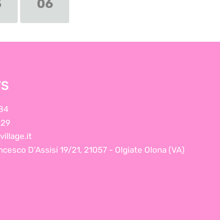
5
06
TS
84
229
illage.it
ncesco D’Assisi 19/21, 21057 - Olgiate Olona (VA)