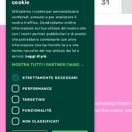
31
cookie
Utilizziamo i cookie per personalizzare
contenuti, annunci e per analizzare il
nostro traffico. Condividiamo inoltre
informazioni sul tuo utilizzo del nostro sito
con i nostri partner pubblicitari e di analisi
che potrebbero combinarle con altre
informazioni che hai fornito loro o che
hanno raccolto dal tuo utilizzo dei loro
servizi.
Leggi di più
MOSTRA TUTTI I PARTNER
(1658) →
STRETTAMENTE NECESSARI
PERFORMANCE
TARGETING
For information and support in purchasing ticket
For information on the program and the event, co
FUNZIONALITÀ
Accessibility statement
NON CLASSIFICATI