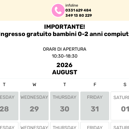
infoline
0331 629 484
349 13 80 229
IMPORTANTE!
Ingresso gratuito bambini 0-2 anni compiut
ORARI DI APERTURA
10:30-18:30 
2026
AUGUST
T
W
T
F
S
ESDAY
WEDNESDAY
THURSDAY
FRIDAY
SATUR
0
28
29
30
31
ESDAY
WEDNESDAY
THURSDAY
FRIDAY
SATUR