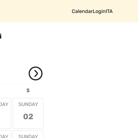
Calendar
Login
ITA
i
S
DAY
SUNDAY
1
02
DAY
SUNDAY