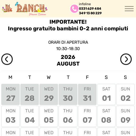
infoline
0331 629 484
349 13 80 229
IMPORTANTE!
Ingresso gratuito bambini 0-2 anni compiuti
ORARI DI APERTURA
10:30-18:30 
2026
AUGUST
M
T
W
T
F
S
S
MON
TUE
WED
THU
FRI
SAT
SUN
01
02
27
28
29
30
31
MON
TUE
WED
THU
FRI
SAT
SUN
03
04
05
06
07
08
09
MON
TUE
WED
THU
FRI
SAT
SUN