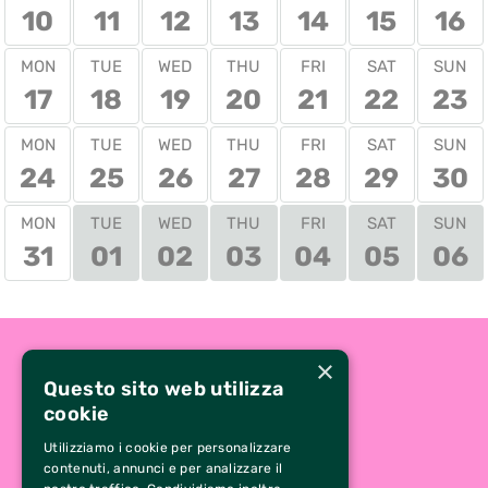
10
11
12
13
14
15
16
MON
TUE
WED
THU
FRI
SAT
SUN
17
18
19
20
21
22
23
MON
TUE
WED
THU
FRI
SAT
SUN
24
25
26
27
28
29
30
TUE
WED
THU
FRI
SAT
SUN
MON
31
01
02
03
04
05
06
×
Questo sito web utilizza
cookie
Utilizziamo i cookie per personalizzare
contenuti, annunci e per analizzare il