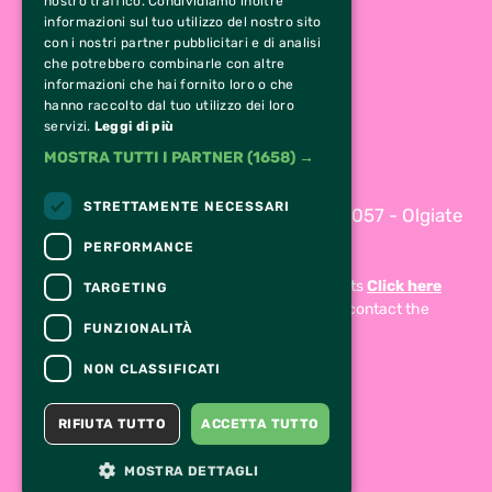
nostro traffico. Condividiamo inoltre
informazioni sul tuo utilizzo del nostro sito
con i nostri partner pubblicitari e di analisi
che potrebbero combinarle con altre
CONTACTS
informazioni che hai fornito loro o che
hanno raccolto dal tuo utilizzo dei loro
0331 629 484
servizi.
Leggi di più
349 13 80 229
MOSTRA TUTTI I PARTNER
(1658) →
parco@ideavillage.it
STRETTAMENTE NECESSARI
Via San Francesco D’Assisi 19/21, 21057 - Olgiate
Olona (VA)
PERFORMANCE
For information and support in purchasing tickets
Click here
TARGETING
For information on the program and the event, contact the
FUNZIONALITÀ
organizer
.
Accessibility statement
NON CLASSIFICATI
RIFIUTA TUTTO
ACCETTA TUTTO
MOSTRA DETTAGLI