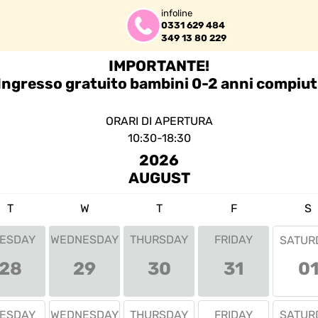
infoline
0331 629 484
349 13 80 229
IMPORTANTE!
Ingresso gratuito bambini 0-2 anni compiut
ORARI DI APERTURA
10:30-18:30 
2026
AUGUST
T
W
T
F
S
ESDAY
WEDNESDAY
THURSDAY
FRIDAY
SATUR
0
28
29
30
31
ESDAY
WEDNESDAY
THURSDAY
FRIDAY
SATUR