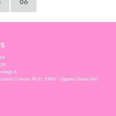
5
06
TS
84
229
illage.it
ncesco D’Assisi 19/21, 21057 - Olgiate Olona (VA)