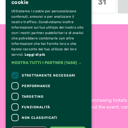
31
cookie
Utilizziamo i cookie per personalizzare
contenuti, annunci e per analizzare il
nostro traffico. Condividiamo inoltre
informazioni sul tuo utilizzo del nostro sito
con i nostri partner pubblicitari e di analisi
che potrebbero combinarle con altre
informazioni che hai fornito loro o che
hanno raccolto dal tuo utilizzo dei loro
servizi.
Leggi di più
MOSTRA TUTTI I PARTNER
(1658) →
STRETTAMENTE NECESSARI
PERFORMANCE
TARGETING
For information and support in purchasing ticket
For information on the program and the event, co
FUNZIONALITÀ
Accessibility statement
NON CLASSIFICATI