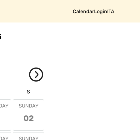
Calendar
Login
ITA
i
S
DAY
SUNDAY
1
02
DAY
SUNDAY