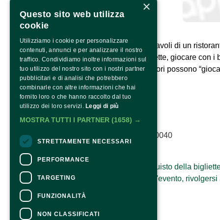
×
Questo sito web utilizza
cookie
Giocare in natura con la NATURA
Utilizziamo i cookie per personalizzare
Cucinare con il fango e servire i piatti ai tavoli di un risto
contenuti, annunci e per analizzare il nostro
allestire un orto sinergico vicino alle casette, giocare con i
traffico. Condividiamo inoltre informazioni sul
Una intera giornata dove bambini e genitori possono “gio
tuo utilizzo del nostro sito con i nostri partner
pubblicitari e di analisi che potrebbero
combinarle con altre informazioni che hai
fornito loro o che hanno raccolto dal tuo
utilizzo dei loro servizi.
Leggi di più
MOSTRA TUTTI I PARTNER
(1658) →
Copyright © 2022 – P.Iva 03561980040
STRETTAMENTE NECESSARI
CONTATTI
PERFORMANCE
Per informazioni e supporto all'acquisto della bigliett
TARGETING
Per informazioni sul programma e l'evento, rivolgersi 
Dichiarazione di accessibilità
FUNZIONALITÀ
NON CLASSIFICATI