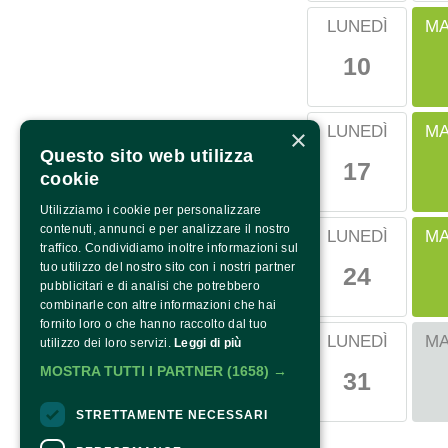
MA
LUNEDÌ
10
MA
LUNEDÌ
×
Questo sito web utilizza
17
cookie
Utilizziamo i cookie per personalizzare
contenuti, annunci e per analizzare il nostro
MA
LUNEDÌ
traffico. Condividiamo inoltre informazioni sul
tuo utilizzo del nostro sito con i nostri partner
24
pubblicitari e di analisi che potrebbero
combinarle con altre informazioni che hai
fornito loro o che hanno raccolto dal tuo
MA
LUNEDÌ
utilizzo dei loro servizi.
Leggi di più
MOSTRA TUTTI I PARTNER
(1658) →
31
STRETTAMENTE NECESSARI