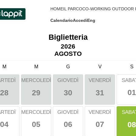
HOME
IL PARCO
CO-WORKING OUTDOOR 
Calendario
Accedi
Eng
Biglietteria
2026
AGOSTO
M
M
G
V
S
RTEDÌ
MERCOLEDÌ
GIOVEDÌ
VENERDÌ
SABA
01
28
29
30
31
SABA
RTEDÌ
MERCOLEDÌ
GIOVEDÌ
VENERDÌ
04
05
06
07
08