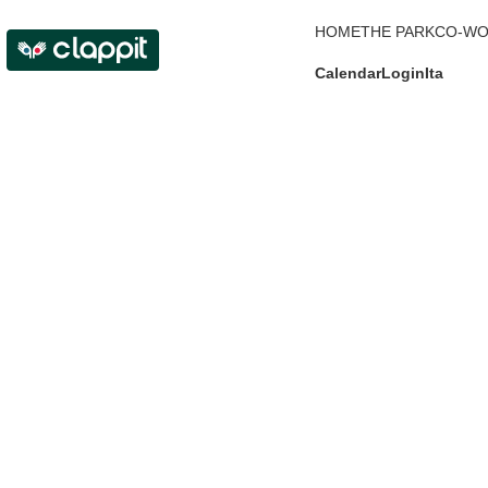
HOME
THE PARK
CO-WO
Calendar
Login
Ita