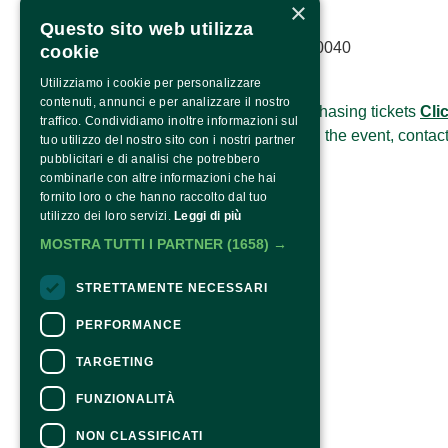
×
Questo sito web utilizza
Copyright © 2022 – P.Iva 03561980040
cookie
CONTACTS
Utilizziamo i cookie per personalizzare
contenuti, annunci e per analizzare il nostro
For information and support in purchasing tickets
Cli
traffico. Condividiamo inoltre informazioni sul
For information on the program and the event, contac
tuo utilizzo del nostro sito con i nostri partner
Accessibility statement
pubblicitari e di analisi che potrebbero
combinarle con altre informazioni che hai
fornito loro o che hanno raccolto dal tuo
utilizzo dei loro servizi.
Leggi di più
MOSTRA TUTTI I PARTNER
(1658) →
STRETTAMENTE NECESSARI
PERFORMANCE
TARGETING
FUNZIONALITÀ
NON CLASSIFICATI