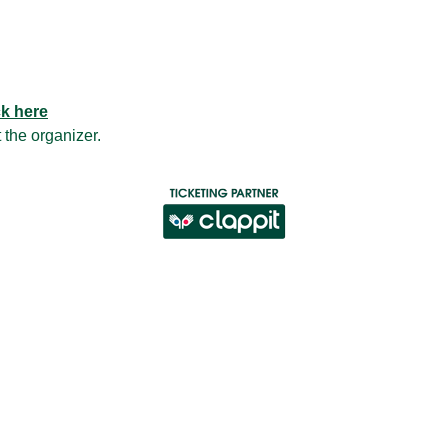
ck here
t the
organizer
.