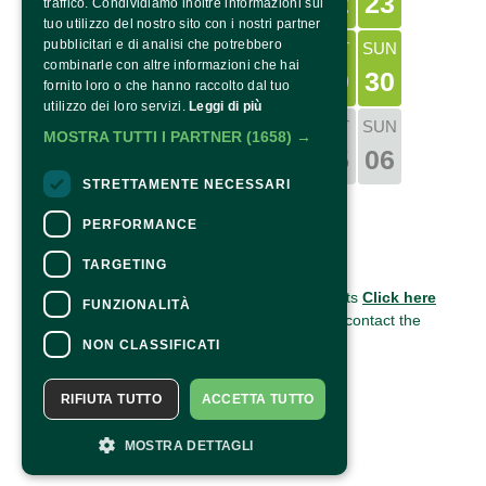
17
19
21
18
20
22
23
traffico. Condividiamo inoltre informazioni sul
tuo utilizzo del nostro sito con i nostri partner
pubblicitari e di analisi che potrebbero
TUE
THU
SAT
SUN
MON
WED
FRI
combinarle con altre informazioni che hai
24
26
28
25
27
29
30
fornito loro o che hanno raccolto dal tuo
utilizzo dei loro servizi.
Leggi di più
TUE
WED
THU
FRI
SAT
SUN
MON
MOSTRA TUTTI I PARTNER
(1658) →
31
01
02
03
04
05
06
STRETTAMENTE NECESSARI
PERFORMANCE
Copyright © 2022 – P.Iva 03561980040
CONTACTS
TARGETING
For information and support in purchasing tickets
Click here
FUNZIONALITÀ
For information on the program and the event, contact the
organizer
.
NON CLASSIFICATI
Accessibility statement
RIFIUTA TUTTO
ACCETTA TUTTO
MOSTRA DETTAGLI