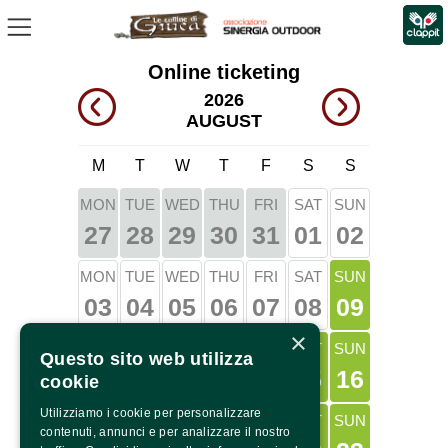
Online ticketing
2026
AUGUST
M
T
W
T
F
S
S
MON
TUE
WED
THU
FRI
SAT
SUN
01
02
27
28
29
30
31
SUN
MON
TUE
WED
THU
FRI
SAT
03
04
05
06
07
08
09
×
TUE
THU
SAT
SUN
MON
WED
FRI
Questo sito web utilizza
10
12
14
11
13
15
16
cookie
Utilizziamo i cookie per personalizzare
TUE
THU
SAT
SUN
MON
WED
FRI
contenuti, annunci e per analizzare il nostro