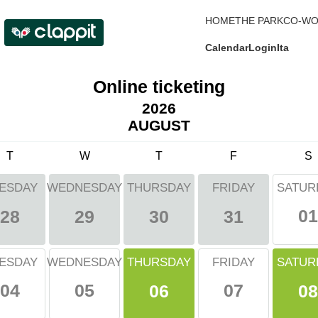
HOME
THE PARK
CO-WO
Calendar
Login
Ita
Online ticketing
2026
AUGUST
T
W
T
F
S
ESDAY
WEDNESDAY
THURSDAY
FRIDAY
SATUR
01
28
29
30
31
THURSDAY
SATUR
ESDAY
WEDNESDAY
FRIDAY
04
05
07
06
08