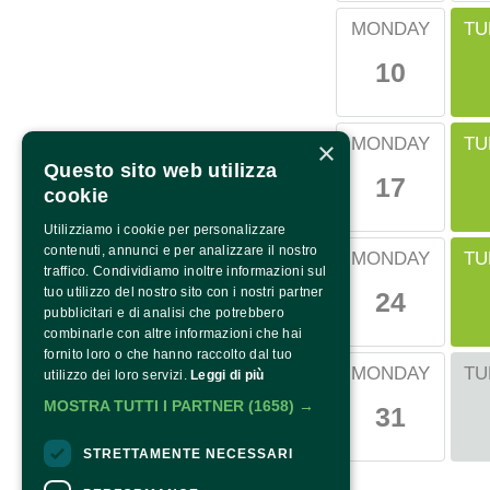
TU
MONDAY
10
TU
MONDAY
×
Questo sito web utilizza
17
cookie
Utilizziamo i cookie per personalizzare
contenuti, annunci e per analizzare il nostro
TU
MONDAY
traffico. Condividiamo inoltre informazioni sul
tuo utilizzo del nostro sito con i nostri partner
24
pubblicitari e di analisi che potrebbero
combinarle con altre informazioni che hai
fornito loro o che hanno raccolto dal tuo
TU
MONDAY
utilizzo dei loro servizi.
Leggi di più
MOSTRA TUTTI I PARTNER
(1658) →
31
STRETTAMENTE NECESSARI