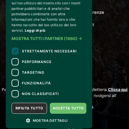
LE NOZZE DI FIGARO
sul tuo utilizzo del nostro sito con i nostri
partner pubblicitari e di analisi che
Via Gordigiani 14 - 50127 Firenze
potrebbero combinarle con altre
informazioni che hai fornito loro o che
info@lenozzedifigaro.it
hanno raccolto dal tuo utilizzo dei loro
servizi.
Leggi di più
MOSTRA TUTTI I PARTNER
(1660) →
STRETTAMENTE NECESSARI
PERFORMANCE
TARGETING
CONTATTI
FUNZIONALITÀ
Per informazioni e supporto all'acquisto della biglietteria
Clicca qui
NON CLASSIFICATI
Per informazioni sul programma e l'evento, rivolgersi all'
organizzatore
.
Dichiarazione di accessibilità
RIFIUTA TUTTO
ACCETTA TUTTO
MOSTRA DETTAGLI