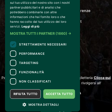
LE NOZZE DI FIGARO
sul tuo utilizzo del nostro sito con i nostri
partner pubblicitari e di analisi che
Via Gordigiani 14 - 50127 Firenze
potrebbero combinarle con altre
informazioni che hai fornito loro o che
info@lenozzedifigaro.it
hanno raccolto dal tuo utilizzo dei loro
servizi.
Leggi di più
MOSTRA TUTTI I PARTNER
(1660) →
STRETTAMENTE NECESSARI
PERFORMANCE
TARGETING
CONTATTI
FUNZIONALITÀ
Per informazioni e supporto all'acquisto della biglietteria
Clicca qui
NON CLASSIFICATI
Per informazioni sul programma e l'evento, rivolgersi all'
organizzatore
.
Dichiarazione di accessibilità
RIFIUTA TUTTO
ACCETTA TUTTO
MOSTRA DETTAGLI