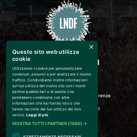
×
Questo sito web utilizza
cookie
Utilizziamo i cookie per personalizzare
CONTATTI
contenuti, annunci e per analizzare il nostro
traffico. Condividiamo inoltre informazioni
LE NOZZE DI FIGARO
sul tuo utilizzo del nostro sito con i nostri
partner pubblicitari e di analisi che
Via Gordigiani 14 - 50127 Firenze
potrebbero combinarle con altre
informazioni che hai fornito loro o che
info@lenozzedifigaro.it
hanno raccolto dal tuo utilizzo dei loro
servizi.
Leggi di più
MOSTRA TUTTI I PARTNER
(1660) →
STRETTAMENTE NECESSARI