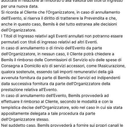
adottate in relazione al rimborso o alla validità dei titoli di ingresso
per una nuova data.
Si ricorda al Cliente che l’Organizzatore, in caso di annullamento
dell’Evento, si riserva il diritto di trattenere la Prevendita e che,
anche in questo caso, Bemils è del tutto estranea alle decisioni
dell’Organizzatore.
I Titoli di Ingresso relativi agli Eventi annullati non potranno essere
permutati con titoli di ingresso relativi ad altri Eventi.
In caso di annullamento o di rinvio dell’Evento da parte
dell’Organizzatore, in nessun caso, il Cliente potrà chiedere a
Bemils il rimborso delle Commissioni di Servizio e/o delle spese di
Consegna a Domicilio e/o di servizi accessori, come l’Assicurazione,
qualora sostenute, essendo tali importi remunerativi della già
avvenuta fornitura da parte di Bemils dei Servizi ed indipendenti
dalla successiva fornitura da parte dell’Organizzatore della
prestazione relativa all’Evento.
In caso di annullamento dell’Evento, Bemils provvederà ad
effettuare il rimborso al Cliente, secondo le modalità e con la
tempistica decise dell’Organizzatore, solo nel caso in cui sia stata
appositamente delegata a tale procedura da parte
dell’Organizzatore stesso.
Nel suddetto caso, Bemils provvederà a fornire sui propri canali le