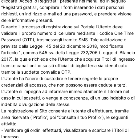
cliccare “Accedi o Registrati” presente nel menù, ed in seguito
“Registrati gratis!”, compilare il form inserendo i dati personali
richiesti, un indirizzo e-mail ed una password, e prendere visione
delle informative presenti.
Durante il processo di registrazione sul Portale l’Utente deve
validare il proprio numero di cellulare mediante il codice One Time
Password (OTP), trasmessogli tramite SMS. Tale validazione è
prevista dalla Legge 145 del 20 dicembre 2018, modificante
l’articolo 1, comma 545 ss. della Legge 232/206 (Legge di Bilancio
2017), la quale richiede che l’Utente che acquista Titoli di Ingresso
tramite canali online su siti ufficiali di biglietteria sia identificato
tramite la suddetta convalida OTP.
L’Utente ha l’onere di custodire e tenere segrete le proprie
credenziali di accesso, che non possono essere cedute a terzi.
L’Utente si impegna ad informare immediatamente il Titolare nel
caso in cui sospetti, o venga a conoscenza, di un uso indebito o di
indebita divulgazione delle stesse.
La registrazione al Sito consente all’utente di effettuare, tramite
area riservata (“Profilo”, poi “Consulta il tuo Profilo”), le seguenti
attività:
- Verificare gli ordini effettuati, visualizzare e scaricare i Titoli di
Ingresso,