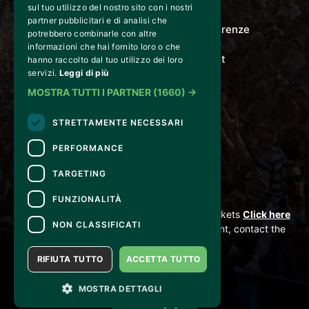
LE NOZZE DI FIGARO
sul tuo utilizzo del nostro sito con i nostri
partner pubblicitari e di analisi che
Via Gordigiani 14 - 50127 Firenze
potrebbero combinarle con altre
informazioni che hai fornito loro o che
info@lenozzedifigaro.it
hanno raccolto dal tuo utilizzo dei loro
servizi.
Leggi di più
MOSTRA TUTTI I PARTNER
(1660) →
STRETTAMENTE NECESSARI
PERFORMANCE
TARGETING
CONTACTS
FUNZIONALITÀ
For information and support in purchasing tickets
Click here
NON CLASSIFICATI
For information on the program and the event, contact the
organizer
.
Accessibility statement
RIFIUTA TUTTO
ACCETTA TUTTO
MOSTRA DETTAGLI