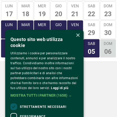
LUN
MAR
MER
GIO
VEN
SAB
DOM
17
18
19
20
21
22
23
LUN
MAR
MER
GIO
VEN
SAB
DOM
29
30
24
25
26
27
28
×
Questo sito web utilizza
LUN
MAR
MER
GIO
VEN
SAB
DOM
cookie
31
01
02
03
04
05
06
Utilizziamo i cookie per personalizzare
contenuti, annunci e per analizzare il nostro
traffico. Condividiamo inoltre informazioni
sul tuo utilizzo del nostro sito con i nostri
partner pubblicitari e di analisi che
potrebbero combinarle con altre informazioni
che hai fornito loro o che hanno raccolto dal
Via Monte Rosa 81
tuo utilizzo dei loro servizi.
Leggi di più
20149 Milano – Italia
MOSTRA TUTTI I PARTNER
(1658) →
Tel.
02 43 822 379
STRETTAMENTE NECESSARI
PERFORMANCE