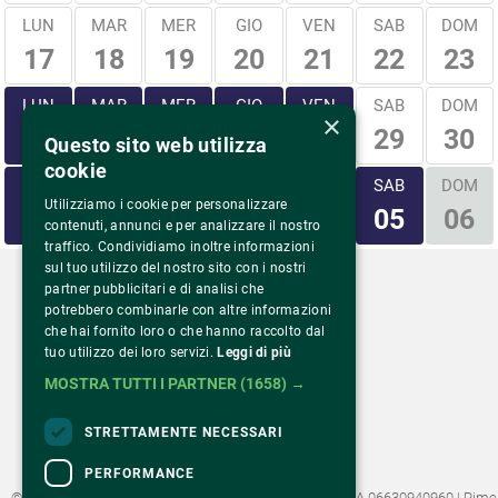
LUN
MAR
MER
GIO
VEN
SAB
DOM
17
18
19
20
21
22
23
LUN
MAR
MER
GIO
VEN
SAB
DOM
×
29
30
24
25
26
27
28
Questo sito web utilizza
cookie
LUN
MAR
MER
GIO
VEN
SAB
DOM
Utilizziamo i cookie per personalizzare
31
01
02
03
04
05
06
contenuti, annunci e per analizzare il nostro
traffico. Condividiamo inoltre informazioni
sul tuo utilizzo del nostro sito con i nostri
partner pubblicitari e di analisi che
potrebbero combinarle con altre informazioni
che hai fornito loro o che hanno raccolto dal
tuo utilizzo dei loro servizi.
Leggi di più
Via Monte Rosa 81
20149 Milano – Italia
MOSTRA TUTTI I PARTNER
(1658) →
Tel.
02 43 822 379
STRETTAMENTE NECESSARI
PERFORMANCE
©2022 Fondazione Pime Onlus C.F. 97486040153 e P.IVA 06630940960 | Pime