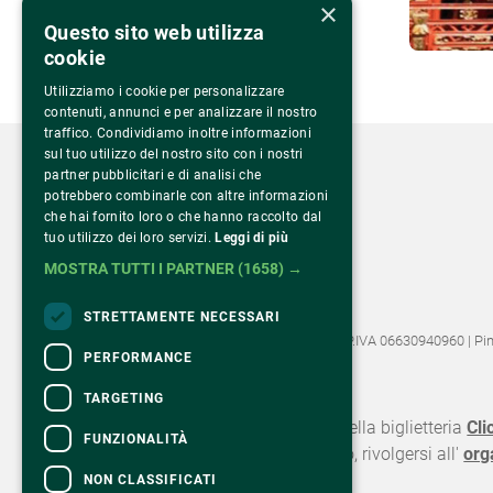
×
Questo sito web utilizza
cookie
Utilizziamo i cookie per personalizzare
contenuti, annunci e per analizzare il nostro
traffico. Condividiamo inoltre informazioni
sul tuo utilizzo del nostro sito con i nostri
partner pubblicitari e di analisi che
potrebbero combinarle con altre informazioni
che hai fornito loro o che hanno raccolto dal
Via Monte Rosa 81
tuo utilizzo dei loro servizi.
Leggi di più
20149 Milano – Italia
MOSTRA TUTTI I PARTNER
(1658) →
Tel.
02 43 822 379
STRETTAMENTE NECESSARI
©2022 Fondazione Pime Onlus C.F. 97486040153 e P.IVA 06630940960 | Pi
PERFORMANCE
CONTATTI
TARGETING
Per informazioni e supporto all'acquisto della biglietteria
Cli
FUNZIONALITÀ
Per informazioni sul programma e l'evento, rivolgersi all'
org
Dichiarazione di accessibilità
NON CLASSIFICATI