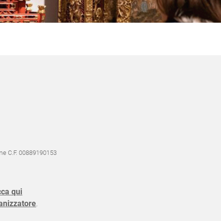
me C.F. 00889190153
cca qui
anizzatore
.