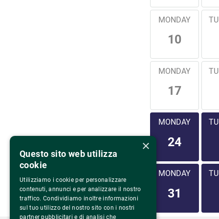
MONDAY
TU
10
MONDAY
TU
17
MONDAY
TU
24
×
Questo sito web utilizza
cookie
MONDAY
TU
Utilizziamo i cookie per personalizzare
contenuti, annunci e per analizzare il nostro
31
traffico. Condividiamo inoltre informazioni
sul tuo utilizzo del nostro sito con i nostri
partner pubblicitari e di analisi che