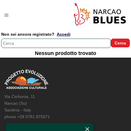
Non sei ancora registrato?
Accedi
Nessun prodotto trovato
Via Carbonia, 11
Narcao (Su)
Sardinia - Italy
phone +39 0781 875071
×