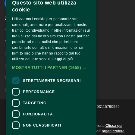
Questo sito web utilizza
cookie
LINKS
Utilizziamo i cookie per personalizzare
contenuti, annunci e per analizzare il nostro
Home
traffico. Condividiamo inoltre informazioni sul
tuo utilizzo del nostro sito con i nostri partner
Festival Story
pubblicitari e di analisi che potrebbero
combinarle con altre informazioni che hai
fornito loro o che hanno raccolto dal tuo
Gospel Story
utilizzo dei loro servizi.
Leggi di più
Contatti
MOSTRA TUTTI I PARTNER
(1658) →
Territorio
STRETTAMENTE NECESSARI
Trasparenza
PERFORMANCE
TARGETING
2022 © Ass. Culturale Progetto Evoluzione - P.IVA 03115790929 
FUNZIONALITÀ
CONTATTI
NON CLASSIFICATI
Per informazioni e supporto all'acquisto della biglietteria
Clicca qui
Per informazioni sul programma e l'evento, rivolgersi all'
organizzatore
.