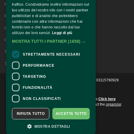
Home
traffico. Condividiamo inoltre informazioni sul
tuo utilizzo del nostro sito con i nostri partner
Festival Story
pubblicitari e di analisi che potrebbero
combinarle con altre informazioni che hai
fornito loro o che hanno raccolto dal tuo
Gospel Story
utilizzo dei loro servizi.
Leggi di più
Contatti
MOSTRA TUTTI I PARTNER
(1658) →
Territorio
STRETTAMENTE NECESSARI
Trasparenza
PERFORMANCE
TARGETING
2022 © Ass. Culturale Progetto Evoluzione - P.IVA 03115790929 
FUNZIONALITÀ
CONTACTS
NON CLASSIFICATI
For information and support in purchasing tickets
Click here
For information on the program and the event, contact the
organizer
.
Accessibility statement
RIFIUTA TUTTO
ACCETTA TUTTO
MOSTRA DETTAGLI