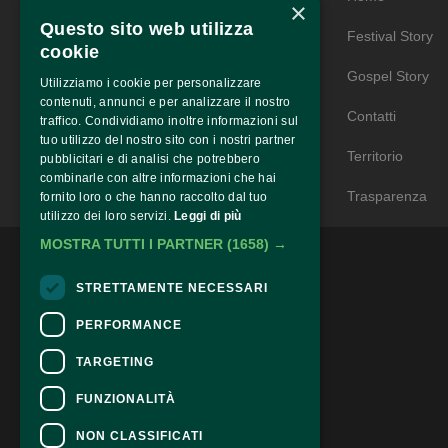
×
Questo sito web utilizza
Festival Story
Via Carbonia, 11
cookie
Narcao (Su)
Gospel Story
Utilizziamo i cookie per personalizzare
Sardinia - Italy
contenuti, annunci e per analizzare il nostro
phone +39 0781 875071
Contatti
traffico. Condividiamo inoltre informazioni sul
tuo utilizzo del nostro sito con i nostri partner
Territorio
pubblicitari e di analisi che potrebbero
combinarle con altre informazioni che hai
Trasparenza
fornito loro o che hanno raccolto dal tuo
utilizzo dei loro servizi.
Leggi di più
MOSTRA TUTTI I PARTNER
(1658) →
STRETTAMENTE NECESSARI
PERFORMANCE
TARGETING
FUNZIONALITÀ
NON CLASSIFICATI