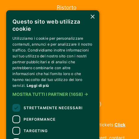
Ristorto
×
La fattoria
Questo sito web utilizza
Seguici su
cookie
Utilizziamo i cookie per personalizzare
Instagram
contenuti, annunci e per analizzare il nostro
Facebook
traffico. Condividiamo inoltre informazioni
sul tuo utilizzo del nostro sito con i nostri
partner pubblicitari e di analisi che
Connettiti
potrebbero combinarle con altre
informazioni che hai fornito loro o che
hanno raccolto dal tuo utilizzo dei loro
servizi.
Leggi di più
MOSTRA TUTTI I PARTNER
(1658) →
Via della Libertà 103
Matassino, Reggello (FI) 
STRETTAMENTE NECESSARI
CONTACTS
PERFORMANCE
For information and support in purchasing tickets
Click
TARGETING
here
For information on the program and the event, contact