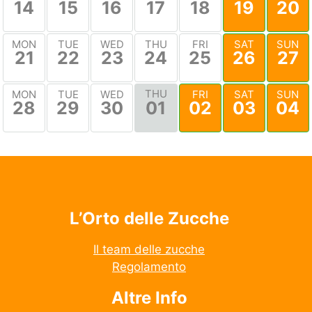
14
15
16
17
18
19
20
MON
TUE
WED
THU
FRI
SAT
SUN
21
22
23
24
25
26
27
THU
MON
TUE
WED
FRI
SAT
SUN
28
29
30
01
02
03
04
L’Orto delle Zucche
Il team delle zucche
Regolamento
Altre Info