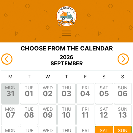
CHOOSE FROM THE CALENDAR
2026
SEPTEMBER
M
T
W
T
F
S
S
MON
TUE
WED
THU
FRI
SAT
SUN
31
01
02
03
04
05
06
MON
TUE
WED
THU
FRI
SAT
SUN
07
08
09
10
11
12
13
MON
TUE
WED
THU
FRI
SAT
SUN