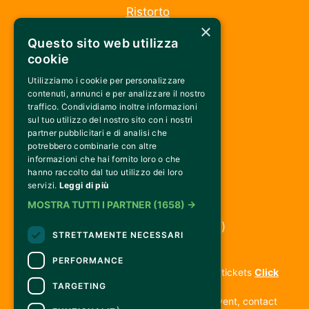
Ristorto
×
La fattoria
Questo sito web utilizza
Seguici su
cookie
Utilizziamo i cookie per personalizzare
Instagram
contenuti, annunci e per analizzare il nostro
Facebook
traffico. Condividiamo inoltre informazioni
sul tuo utilizzo del nostro sito con i nostri
partner pubblicitari e di analisi che
Connettiti
potrebbero combinarle con altre
informazioni che hai fornito loro o che
hanno raccolto dal tuo utilizzo dei loro
servizi.
Leggi di più
MOSTRA TUTTI I PARTNER
(1658) →
Via della Libertà 103
Matassino, Reggello (FI) 
STRETTAMENTE NECESSARI
CONTACTS
PERFORMANCE
For information and support in purchasing tickets
Click
TARGETING
here
For information on the program and the event, contact