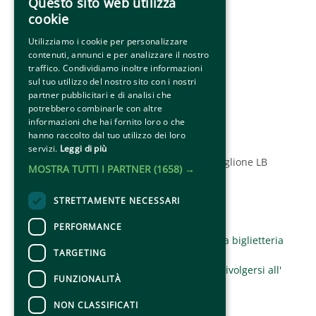
Questo sito web utilizza
Indirizzo 
cookie
Via Roma 10 - 01037 Ronciglione (VT)
info@palioronciglione.it
Utilizziamo i cookie per personalizzare
contenuti, annunci e per analizzare il nostro
amicidelpalio@gmail.com 
traffico. Condividiamo inoltre informazioni
Social
sul tuo utilizzo del nostro sito con i nostri
partner pubblicitari e di analisi che
potrebbero combinarle con altre
informazioni che hai fornito loro o che
hanno raccolto dal tuo utilizzo dei loro
servizi.
Leggi di più
© 2025 Associazione Amici del Palio di Ronciglione LB
MOSTRA TUTTI I PARTNER
(1658) →
STRETTAMENTE NECESSARI
CONTATTI
PERFORMANCE
Per informazioni e supporto all'acquisto della biglietteria
TARGETING
Clicca qui
Per informazioni sul programma e l'evento, rivolgersi all'
FUNZIONALITÀ
organizzatore
.
Dichiarazione di accessibilità
NON CLASSIFICATI