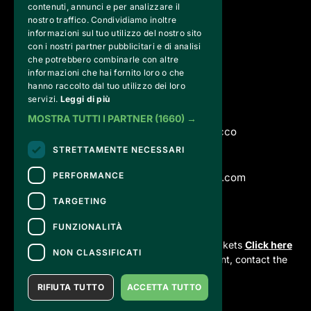
contenuti, annunci e per analizzare il
nostro traffico. Condividiamo inoltre
informazioni sul tuo utilizzo del nostro sito
con i nostri partner pubblicitari e di analisi
che potrebbero combinarle con altre
informazioni che hai fornito loro o che
hanno raccolto dal tuo utilizzo dei loro
servizi.
Leggi di più
Torrevilla Bike - Escursioni
via San Michele 1
MOSTRA TUTTI I PARTNER
(1660) →
23876 Monticello Brianza, Lecco
STRETTAMENTE NECESSARI
Tel.351.854.5561
PERFORMANCE
torrevillabike.escursioni@gmail.com 
TARGETING
CONTACTS
FUNZIONALITÀ
For information and support in purchasing tickets
Click here
NON CLASSIFICATI
For information on the program and the event, contact the
organizer
.
RIFIUTA TUTTO
ACCETTA TUTTO
Accessibility statement