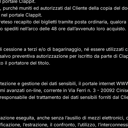
 portale Clappit.
zi, purché muniti ed autorizzati dal Cliente della copia del
 nel portale Clappit.
eteso recapito dei biglietti tramite posta ordinaria, qualora
no spediti nell’arco delle 48 ore dall’avvenuto loro acquisto.
 cessione a terzi e/o di bagarinaggio, né essere utilizzati co
lvo preventiva autorizzazione per iscritto da parte di Clapp
 il portatore del titolo.
 protezione e gestione dei dati sensibili, il portale intern
temi avanzati on-line, corrente in Via Ferri n. 3 - 20092 Ci
onsabile del trattamento dei dati sensibili forniti dal Clien
razione eseguita, anche senza l’ausilio di mezzi elettronici, 
cazione, l’estrazione, il confronto, l’utilizzo, l’interconnessi