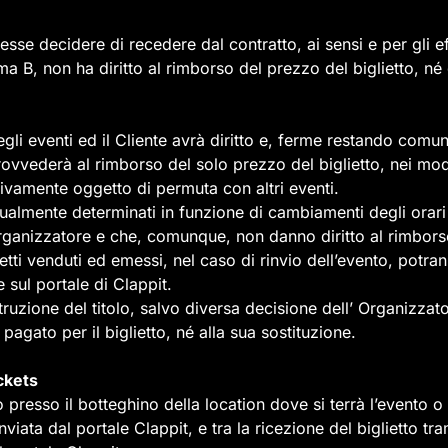
vesse decidere di recedere dal contratto, ai sensi e per gli 
 B, non ha diritto al rimborso del prezzo del biglietto, né d
gli eventi ed il Cliente avrà diritto e, ferme restando com
ovvederà al rimborso del solo prezzo del biglietto, nei modi 
tivamente oggetto di permuta con altri eventi.
lmente determinati in funzione di cambiamenti degli orari o 
rganizzatore e che, comunque, non danno diritto al rimborso
etti venduti ed emessi, nel caso di rinvio dell’evento, potrann
sul portale di Clappit.
ruzione del titolo, salvo diversa decisione dell’ Organizzato
pagato per il biglietto, né alla sua sostituzione.
ickets
olo presso il botteghino della location dove si terrà l’evento 
viata dal portale Clappit, e tra la ricezione del biglietto t