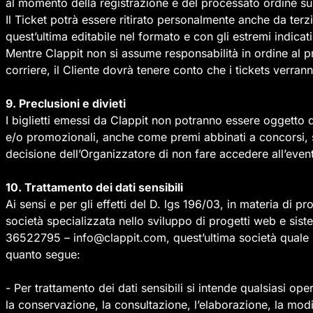
al momento della registrazione e del processato ordine sul
Il Ticket potrà essere ritirato personalmente anche da ter
quest’ultima editabile nel formato e con gli estremi indicati
Mentre Clappit non si assume responsabilità in ordine al pr
corriere, il Cliente dovrà tenere conto che i tickets verran
9. Preclusioni e divieti
I biglietti emessi da Clappit non potranno essere oggetto di
e/o promozionali, anche come premi abbinati a concorsi, sa
decisione dell’Organizzatore di non fare accedere all’evento
10. Trattamento dei dati sensibili
Ai sensi e per gli effetti del D. lgs 196/03, in materia di
società specializzata nello sviluppo di progetti web e sis
36522795 – info@clappit.com, quest’ultima società quale resp
quanto segue:
- Per trattamento dei dati sensibili si intende qualsiasi ope
la conservazione, la consultazione, l’elaborazione, la modifi