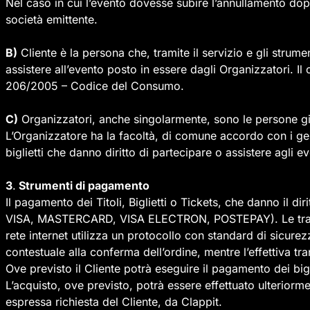
Nel caso in cui l’evento dovesse subire l’annullamento dopo
società emittente.
B)
Cliente è la persona che, tramite il servizio e gli strumen
assistere all’evento posto in essere dagli Organizzatori. Il
206/2005 – Codice del Consumo.
C)
Organizzatori, anche singolarmente, sono le persone giu
L’Organizzatore ha la facoltà, di comune accordo con i gest
biglietti che danno diritto di partecipare o assistere agli ev
3
.
Strumenti di pagamento
Il pagamento dei Titoli, Biglietti o Tickets, che danno il di
VISA, MASTERCARD, VISA ELECTRON, POSTEPAY). Le transazio
rete internet utilizza un protocollo con standard di sicurez
contestuale alla conferma dell’ordine, mentre l’effettiva t
Ove previsto il Cliente potrà eseguire il pagamento dei bigl
L’acquisto, ove previsto, potrà essere effettuato ulterio
espressa richiesta del Cliente, da Clappit.