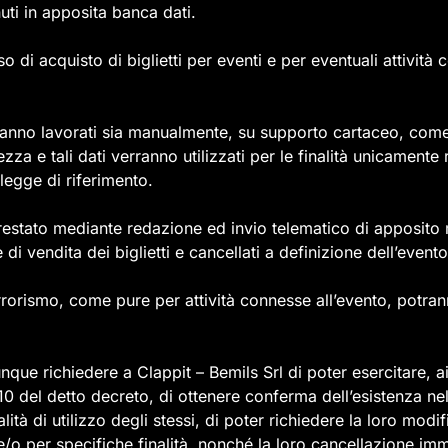
uti in apposita banca dati.
 di acquisto di biglietti per eventi e per eventuali attività c
verranno lavorati sia manualmente, su supporto cartaceo, com
a e tali dati verranno utilizzati per le finalità unicamente ri
legge di riferimento.
stato mediante redazione ed invio telematico di apposito mod
di vendita dei biglietti e cancellati a definizione dell’evento
terrorismo, come pure per attività connesse all’evento, potra
unque richiedere a Clappit – Bemils Srl di poter esercitare, ai 
n. 10 del detto decreto, di ottenere conferma dell’esistenza ne
nalità di utilizzo degli stessi, di poter richiedere la loro mo
zo e/o per specifiche finalità, nonché la loro cancellazione im