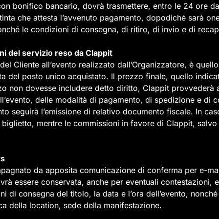
 con bonifico bancario, dovrà trasmettere, entro le 24 ore da
istinta che attesta l’avvenuto pagamento, dopodiché sarà on
onché le condizioni di consegna, di ritiro, di invio e di recapi
oni del servizio reso da Clappit
o del Cliente all’evento realizzato dall’Organizzatore, è quello
a del posto unico acquistato. Il prezzo finale, quello indic
rezzo non dovesse includere detto diritto, Clappit provvederà
ell’evento, delle modalità di pagamento, di spedizione e di 
to seguirà l’emissione di relativo documento fiscale. In caso
 biglietto, mentre le commissioni in favore di Clappit, sal
ts
mpagnato da apposita comunicazione di conferma per e-mail a
rà essere conservata, anche per eventuali contestazioni, e c
ni di consegna del titolo, la data e l’ora dell’evento, nonc
a della location, sede della manifestazione.