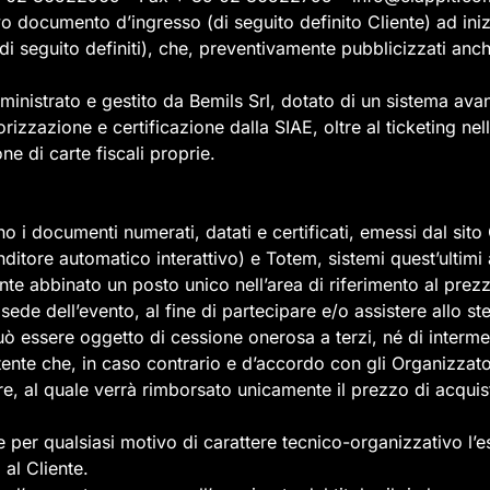
vo documento d’ingresso (di seguito definito Cliente) ad iniz
i seguito definiti), che, preventivamente pubblicizzati anche
istrato e gestito da Bemils Srl, dotato di un sistema avanz
izzazione e certificazione dalla SIAE, oltre al ticketing nel
e di carte fiscali proprie.
ono i documenti numerati, datati e certificati, emessi dal sit
ditore automatico interattivo) e Totem, sistemi quest’ultimi 
e abbinato un posto unico nell’area di riferimento al prezz
ede dell’evento, al fine di partecipare e/o assistere allo st
uò essere oggetto di cessione onerosa a terzi, né di interme
ente che, in caso contrario e d’accordo con gli Organizzatori,
ore, al quale verrà rimborsato unicamente il prezzo di acqui
 per qualsiasi motivo di carattere tecnico-organizzativo l’eseg
al Cliente.