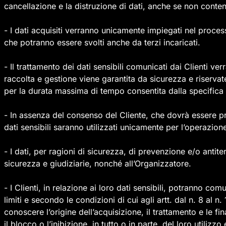
cancellazione e la distruzione di dati, anche se non conten
- I dati acquisiti verranno unicamente impiegati nel processo
che potranno essere svolti anche da terzi incaricati.
- Il trattamento dei dati sensibili comunicati dai Clienti 
raccolta e gestione viene garantita da sicurezza e riservatezz
per la durata massima di tempo consentita dalla specifica 
- In assenza del consenso del Cliente, che dovrà essere pre
dati sensibili saranno utilizzati unicamente per l’operazione 
- I dati, per ragioni di sicurezza, di prevenzione e/o anti
sicurezza e giudiziarie, nonché all’Organizzatore.
- I Clienti, in relazione ai loro dati sensibili, potranno com
limiti e secondo le condizioni di cui agli artt. dal n. 8 al 
conoscere l’origine dell’acquisizione, il trattamento e le fi
il blocco o l’inibizione, in tutto o in parte, del loro utiliz