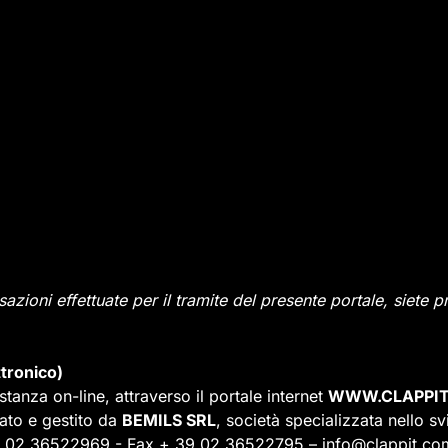
nsazioni effettuate per il tramite del presente portale, siete 
tronico)
stanza on-line, attraverso il portale internet
WWW.CLAPPIT
rato e gestito da
BEMILS SRL
, società specializzata nello s
9 02 36522969 - Fax + 39 02 36522795 – info@clappit.com, dei