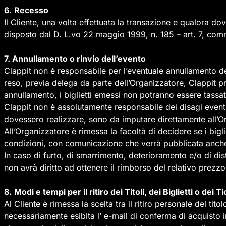
6
.
Recesso
Il Cliente, una volta effettuata la transazione e qualora do
disposto dal D. L.vo 22 maggio 1999, n. 185 – art. 7, comma
7. Annullamento o rinvio dell’evento
Clappit non è responsabile per l’eventuale annullamento de
reso, previa delega da parte dell’Organizzatore, Clappit pr
annullamento, i biglietti emessi non potranno essere tassa
Clappit non è assolutamente responsabile dei disagi eventua
dovessero realizzare, sono da imputare direttamente all’O
All’Organizzatore è rimessa la facoltà di decidere se i bigli
condizioni, con comunicazione che verrà pubblicata anche 
In caso di furto, di smarrimento, deterioramento e/o di dist
non avrà diritto ad ottenere il rimborso del relativo prezzo 
8.
Modi e tempi per il ritiro dei Titoli, dei Biglietti o dei T
Al Cliente è rimessa la scelta tra il ritiro personale del tit
necessariamente esibita l’ e-mail di conferma di acquisto in