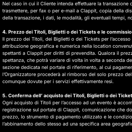
Nel caso in cui il Cliente intenda effettuare la transazione
trasmettere, per fax o per e-mail a Clappit, copia della d
della transazione, i dati, le modalità, gli eventuali tempi, n
4.
Prezzo dei Titoli, Biglietti o dei Tickets e le commissi
Il prezzo dei Titoli, dei Biglietti o dei Tickets per l’access
attribuzione geografica e numerica nella location convenut
spettanti a Clappit per diritti di prevendita. Qualora il p
spettanza, che potrà variare di volta in volta a seconda d
sezione dedicata nel portale di riferimento, al cui pagamen
l’Organizzatore procederà al rimborso del solo prezzo del
comunque dovute per i servizi effettivamente resi.
5.
Conferma dell’ acquisto dei Titoli, Biglietti o dei Ticke
Ogni acquisto di Titoli per l’accesso ad un evento è acco
registrazione sul portale di Clappit, comunicazione che dov
prezzo, lo strumento di pagamento utilizzato e le condizio
l’abbinamento dello stesso ad una specifica area geografic