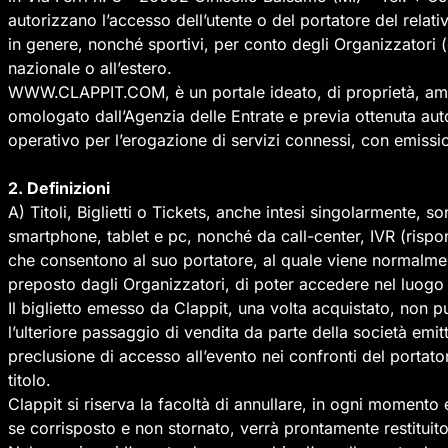
autorizzano l’accesso dell’utente o del portatore del relati
in genere, nonché sportivi, per conto degli Organizzatori (d
nazionale o all’estero.
WWW.CLAPPIT.COM, è un portale ideato, di proprietà, ammin
omologato dall’Agenzia delle Entrate e previa ottenuta autor
operativo per l’erogazione di servizi connessi, con emission
2. Definizioni
A) Titoli, Biglietti o Tickets, anche intesi singolarmente, s
smartphone, tablet e pc, nonché da call-center, IVR (rispon
che consentono al suo portatore, al quale viene normalment
preposto dagli Organizzatori, di poter accedere nel luogo s
Il biglietto emesso da Clappit, una volta acquistato, non p
l’ulteriore passaggio di vendita da parte della società emitt
preclusione di accesso all’evento nei confronti del portat
titolo.
Clappit si riserva la facoltà di annullare, in ogni momento e
se corrisposto e non stornato, verrà prontamente restituito 