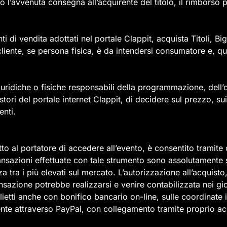
 l’avvenuta consegna all’acquirente del titolo, il rimborso p
ti di vendita adottati nel portale Clappit, acquista Titoli, Bi
 cliente, se persona fisica, è da intendersi consumatore e, qu
ridiche o fisiche responsabili della programmazione, dell’or
ori del portale internet Clappit, di decidere sul prezzo, su
enti.
ritto al portatore di accedere all’evento, è consentito tramite
ni effettuate con tale strumento sono assolutamente sicure
za tra i più elevati sul mercato. L’autorizzazione all’acquis
ransazione potrebbe realizzarsi e venire contabilizzata nei 
ietti anche con bonifico bancario on-line, sulle coordinate i
rmente attraverso PayPal, con collegamento tramite proprio 