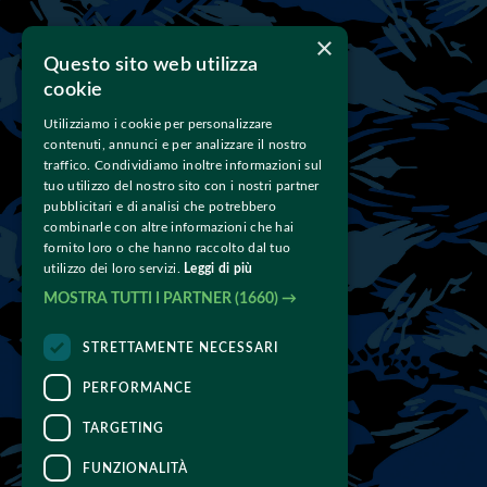
×
Questo sito web utilizza
Scrivici
cookie
Utilizziamo i cookie per personalizzare
info@teampetrosyan.com
E-mail:
contenuti, annunci e per analizzare il nostro
traffico. Condividiamo inoltre informazioni sul
tuo utilizzo del nostro sito con i nostri partner
pubblicitari e di analisi che potrebbero
Chiamaci
combinarle con altre informazioni che hai
fornito loro o che hanno raccolto dal tuo
393 4605323
344 1330939
Tel:
- 
utilizzo dei loro servizi.
Leggi di più
MOSTRA TUTTI I PARTNER
(1660) →
Link rapidi
STRETTAMENTE NECESSARI
PERFORMANCE
News
Gallery
Contatti
- 
- 
TARGETING
FUNZIONALITÀ