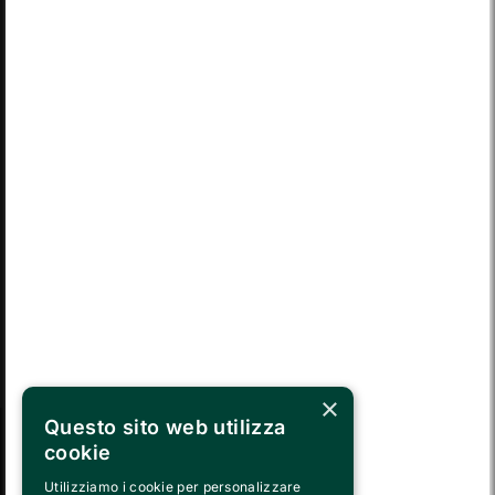
LUN
MAR
MER
GIO
VEN
SAB
DOM
03
04
05
06
07
08
09
LUN
MAR
MER
GIO
VEN
SAB
DOM
10
11
12
13
14
15
16
LUN
MAR
MER
GIO
VEN
SAB
DOM
17
18
19
20
21
22
23
LUN
MAR
MER
GIO
VEN
SAB
DOM
24
25
26
27
28
29
30
MAR
MER
GIO
VEN
SAB
DOM
LUN
31
01
02
03
04
05
06
×
Questo sito web utilizza
cookie
SEGUICI SU
Utilizziamo i cookie per personalizzare