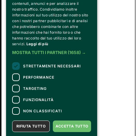
contenuti, annunci e per analizzare il
nostro traffico. Condividiamo inoltre
informazioni sul tuo utilizzo del nostro sito
con i nostri partner pubblicitari e di analisi
che potrebbero combinarle con altre
informazioni che hai fornito loro o che
hanno raccolto dal tuo utilizzo dei loro
FVG SERVICES SRL ON BEHALF OF
servizi.
Leggi di più
FONDAZIONE VALENTINO GARAVANI E GIANCARLO GIAMMETTI
is the operational entity that implements the core activities of the 
MOSTRA TUTTI I PARTNER
(1658) →
Fondazione, developing strategies for the cultural and educational
program, establishing partnerships with institutions and companies,
STRETTAMENTE NECESSARI
and hiring the relevant staff, consultants and suppliers for the day-to-
day running of the activities.
PERFORMANCE
TARGETING
CONTATTI
FUNZIONALITÀ
Per informazioni e supporto all'acquisto della biglietteria
Clicca qui
Per informazioni sul programma e l'evento, rivolgersi all'
organizzatore
.
NON CLASSIFICATI
Dichiarazione di accessibilità
RIFIUTA TUTTO
ACCETTA TUTTO