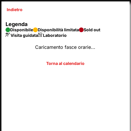
Indietro
X
Legenda
SyntaxError: Unexpected end of JSON input 
Disponibile
Disponibilità limitata
Sold out
Inserisci codice
Visita guidata
Laboratorio
Caricamento fasce orarie...
SCEGLI DAL CALENDARIO
2026
AGOSTO
Legenda
Disponibile
Disponibilità limitata
Sold out
Visita guidata
Laboratorio
L
M
M
G
V
S
D
LUN
MAR
MER
GIO
VEN
SAB
DOM
01
02
27
28
29
30
31