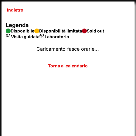
Indietro
X
Legenda
SyntaxError: Unexpected end of JSON input 
Disponibile
Disponibilità limitata
Sold out
Inserisci codice
Visita guidata
Laboratorio
Caricamento fasce orarie...
SCEGLI DAL CALENDARIO
2026
AGOSTO
Legenda
Disponibile
Disponibilità limitata
Sold out
Visita guidata
Laboratorio
L
M
M
G
V
S
D
LUN
MAR
MER
GIO
VEN
SAB
DOM
01
02
27
28
29
30
31