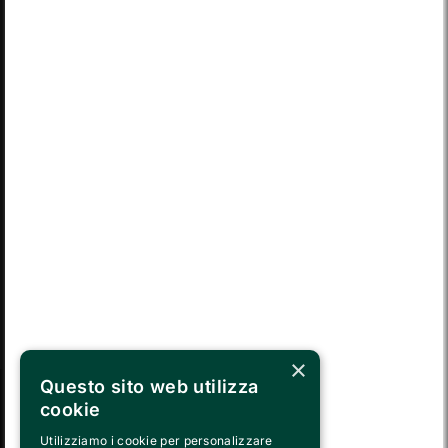
LUN
MAR
MER
GIO
VEN
SAB
DOM
03
04
05
06
07
08
09
LUN
MAR
MER
GIO
VEN
SAB
DOM
10
11
12
13
14
15
16
LUN
MAR
MER
GIO
VEN
SAB
DOM
17
18
19
20
21
22
23
LUN
MAR
MER
GIO
VEN
SAB
DOM
24
25
26
27
28
29
30
MAR
MER
GIO
VEN
SAB
DOM
LUN
31
01
02
03
04
05
06
×
Questo sito web utilizza
cookie
SEGUICI SU
Utilizziamo i cookie per personalizzare