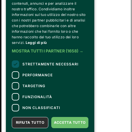
contenuti, annunci e per analizzare il
nostro traffico. Condividiamo inoltre
informazioni sul tuo utilizzo del nostro sito
con i nostri partner pubblicitari e di analisi
che potrebbero combinarle con altre
informazioni che hai fornito loro o che
hanno raccolto dal tuo utilizzo dei loro
FVG SERVICES SRL ON BEHALF OF
servizi.
Leggi di più
FONDAZIONE VALENTINO GARAVANI E GIANCARLO GIAMMETTI
is the operational entity that implements the core activities of the 
MOSTRA TUTTI I PARTNER
(1658) →
Fondazione, developing strategies for the cultural and educational
program, establishing partnerships with institutions and companies,
STRETTAMENTE NECESSARI
and hiring the relevant staff, consultants and suppliers for the day-to-
day running of the activities.
PERFORMANCE
TARGETING
CONTATTI
FUNZIONALITÀ
Per informazioni e supporto all'acquisto della biglietteria
Clicca qui
Per informazioni sul programma e l'evento, rivolgersi all'
organizzatore
.
NON CLASSIFICATI
Dichiarazione di accessibilità
RIFIUTA TUTTO
ACCETTA TUTTO