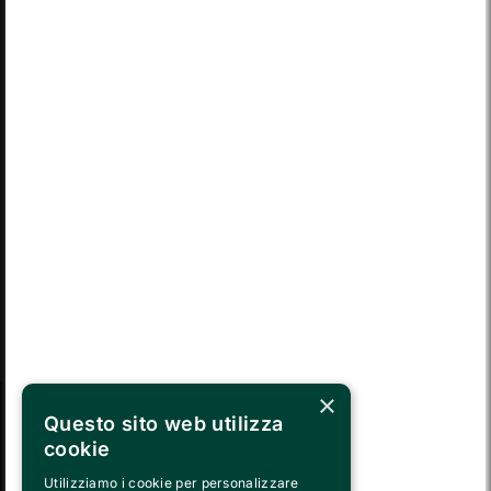
03
04
05
06
07
08
09
LUN
MAR
MER
GIO
VEN
SAB
DOM
10
11
12
13
14
15
16
LUN
MAR
MER
GIO
VEN
SAB
DOM
17
18
19
20
21
22
23
LUN
MAR
MER
GIO
VEN
SAB
DOM
24
25
26
27
28
29
30
MAR
MER
GIO
VEN
SAB
DOM
LUN
31
01
02
03
04
05
06
×
Questo sito web utilizza
SEGUICI SU
cookie
Utilizziamo i cookie per personalizzare