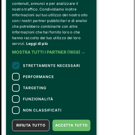
contenuti, annunci e per analizzare il
nostro traffico. Condividiamo inoltre
informazioni sul tuo utilizzo del nostro sito
con i nostri partner pubblicitari e di analisi
che potrebbero combinarle con altre
FVG SERVICES SRL ON BEHALF OF
informazioni che hai fornito loro o che
FONDAZIONE VALENTINO GARAVANI E GIANCARLO GIAMMETTI
hanno raccolto dal tuo utilizzo dei loro
servizi.
Leggi di più
is the operational entity that implements the core activities of the 
Fondazione, developing strategies for the cultural and educational
MOSTRA TUTTI I PARTNER
(1658) →
program, establishing partnerships with institutions and companies,
and hiring the relevant staff, consultants and suppliers for the day-to-
STRETTAMENTE NECESSARI
day running of the activities.
PERFORMANCE
TARGETING
CONTATTI
Per informazioni e supporto all'acquisto della biglietteria
Clicca qui
FUNZIONALITÀ
Per informazioni sul programma e l'evento, rivolgersi all'
organizzatore
.
Dichiarazione di accessibilità
NON CLASSIFICATI
RIFIUTA TUTTO
ACCETTA TUTTO