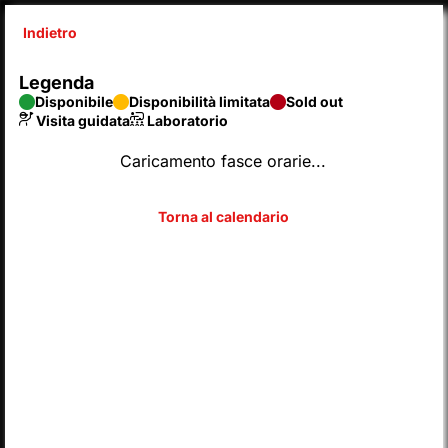
Indietro
Inserisci codice
Legenda
Disponibile
Disponibilità limitata
Sold out
Visita guidata
Laboratorio
SCEGLI DAL CALENDARIO
Caricamento fasce orarie...
2026
AGOSTO
Legenda
Disponibile
Disponibilità limitata
Sold out
Visita guidata
Laboratorio
L
M
M
G
V
S
D
LUN
MAR
MER
GIO
VEN
SAB
DOM
01
02
27
28
29
30
31
LUN
MAR
MER
GIO
VEN
SAB
DOM