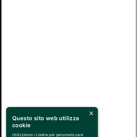
LUN
MAR
MER
GIO
VEN
SAB
DOM
03
04
05
06
07
08
09
LUN
MAR
MER
GIO
VEN
SAB
DOM
10
11
12
13
14
15
16
LUN
MAR
MER
GIO
VEN
SAB
DOM
17
18
19
20
21
22
23
LUN
MAR
MER
GIO
VEN
SAB
DOM
24
25
26
27
28
29
30
MAR
MER
GIO
VEN
SAB
DOM
LUN
31
01
02
03
04
05
06
×
Questo sito web utilizza
cookie
SEGUICI SU
Utilizziamo i cookie per personalizzare