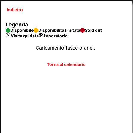
Indietro
X
Legenda
SyntaxError: Unexpected end of JSON input 
Disponibile
Disponibilità limitata
Sold out
Inserisci codice
Visita guidata
Laboratorio
Caricamento fasce orarie...
SCEGLI DAL CALENDARIO
2026
AGOSTO
Legenda
Disponibile
Disponibilità limitata
Sold out
Visita guidata
Laboratorio
L
M
M
G
V
S
D
LUN
MAR
MER
GIO
VEN
SAB
DOM
01
02
27
28
29
30
31