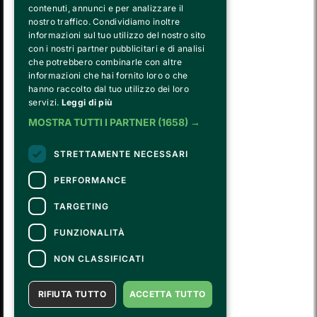
contenuti, annunci e per analizzare il
nostro traffico. Condividiamo inoltre
informazioni sul tuo utilizzo del nostro sito
con i nostri partner pubblicitari e di analisi
che potrebbero combinarle con altre
informazioni che hai fornito loro o che
hanno raccolto dal tuo utilizzo dei loro
FVG SERVICES SRL ON BEHALF OF
servizi.
Leggi di più
FONDAZIONE VALENTINO GARAVANI E GIANCARLO GIAMMETTI
is the operational entity that implements the core activities of the 
MOSTRA TUTTI I PARTNER
(1658) →
Fondazione, developing strategies for the cultural and educational
program, establishing partnerships with institutions and companies,
STRETTAMENTE NECESSARI
and hiring the relevant staff, consultants and suppliers for the day-to-
day running of the activities.
PERFORMANCE
TARGETING
CONTATTI
FUNZIONALITÀ
Per informazioni e supporto all'acquisto della biglietteria
Clicca qui
Per informazioni sul programma e l'evento, rivolgersi all'
organizzatore
.
NON CLASSIFICATI
Dichiarazione di accessibilità
RIFIUTA TUTTO
ACCETTA TUTTO