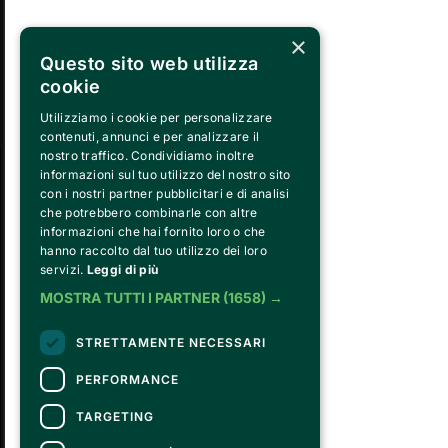
×
Questo sito web utilizza
MA
LUNEDÌ
cookie
31
Utilizziamo i cookie per personalizzare
contenuti, annunci e per analizzare il
nostro traffico. Condividiamo inoltre
informazioni sul tuo utilizzo del nostro sito
con i nostri partner pubblicitari e di analisi
che potrebbero combinarle con altre
informazioni che hai fornito loro o che
hanno raccolto dal tuo utilizzo dei loro
servizi.
Leggi di più
FVG SERVICES SRL ON BEHALF OF
MOSTRA TUTTI I PARTNER
(1658) →
FONDAZIONE VALENTINO GARAVANI E G
is the operational entity that implements the 
STRETTAMENTE NECESSARI
Fondazione, developing strategies for the c
program, establishing partnerships with ins
PERFORMANCE
and hiring the relevant staff, consultants an
day running of the activities.
TARGETING