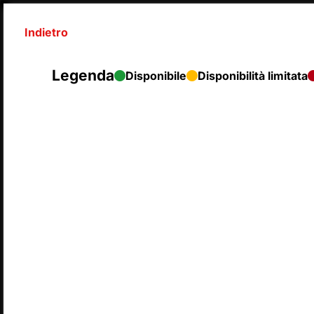
Indietro
Legenda
Disponibile
Disponibilità limitata
SyntaxError: Unexpected end of JSON input 
Legenda
Disp
L
LUNEDÌ
MA