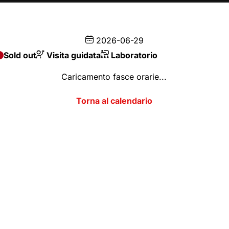
CA
2026-06-29
Sold out
Visita guidata
Laboratorio
Caricamento fasce orarie...
Inserisci codice
SCEGLI DAL CALENDARIO
2026
AGOSTO
onibile
Disponibilità limitata
Sold out
Visita guidata
M
M
G
V
S
RTEDÌ
MERCOLEDÌ
GIOVEDÌ
VENERDÌ
SABA