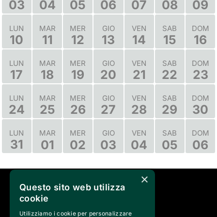
03
04
05
06
07
08
09
LUN
MAR
MER
GIO
VEN
SAB
DOM
10
11
12
13
14
15
16
LUN
MAR
MER
GIO
VEN
SAB
DOM
17
18
19
20
21
22
23
LUN
MAR
MER
GIO
VEN
SAB
DOM
24
25
26
27
28
29
30
MAR
MER
GIO
VEN
SAB
DOM
LUN
31
01
02
03
04
05
06
×
Questo sito web utilizza
SEGUICI SU
cookie
Utilizziamo i cookie per personalizzare