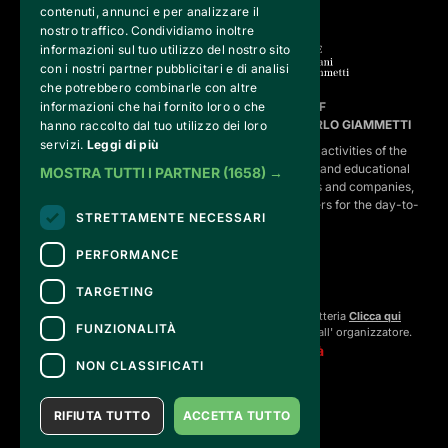
contenuti, annunci e per analizzare il
nostro traffico. Condividiamo inoltre
informazioni sul tuo utilizzo del nostro sito
con i nostri partner pubblicitari e di analisi
che potrebbero combinarle con altre
FVG SERVICES SRL ON BEHALF OF
informazioni che hai fornito loro o che
FONDAZIONE VALENTINO GARAVANI E GIANCARLO GIAMMETTI
hanno raccolto dal tuo utilizzo dei loro
servizi.
Leggi di più
is the operational entity that implements the core activities of the 
Fondazione, developing strategies for the cultural and educational
MOSTRA TUTTI I PARTNER
(1658) →
program, establishing partnerships with institutions and companies,
and hiring the relevant staff, consultants and suppliers for the day-to-
STRETTAMENTE NECESSARI
day running of the activities.
PERFORMANCE
TARGETING
CONTATTI
Per informazioni e supporto all'acquisto della biglietteria
Clicca qui
FUNZIONALITÀ
Per informazioni sul programma e l'evento, rivolgersi all'
organizzatore
.
Dichiarazione di accessibilità
NON CLASSIFICATI
RIFIUTA TUTTO
ACCETTA TUTTO