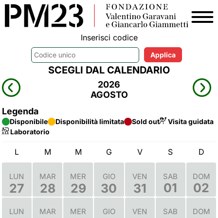
Inserisci codice
SCEGLI DAL CALENDARIO
2026
AGOSTO
Legenda
Disponibile
Disponibilità limitata
Sold out
Visita guidata
Laboratorio
L
M
M
G
V
S
D
LUN
MAR
MER
GIO
VEN
SAB
DOM
01
02
27
28
29
30
31
LUN
MAR
MER
GIO
VEN
SAB
DOM