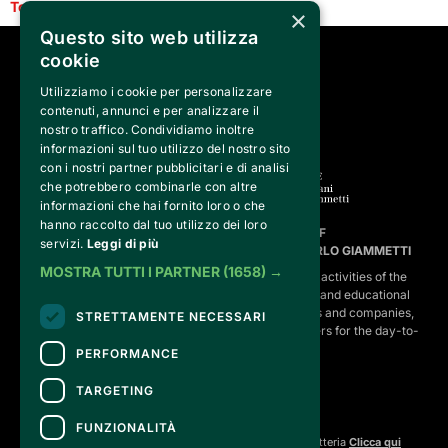
Torna indietro
×
Questo sito web utilizza
cookie
SEGUICI SU
Utilizziamo i cookie per personalizzare
contenuti, annunci e per analizzare il
nostro traffico. Condividiamo inoltre
informazioni sul tuo utilizzo del nostro sito
con i nostri partner pubblicitari e di analisi
che potrebbero combinarle con altre
informazioni che hai fornito loro o che
hanno raccolto dal tuo utilizzo dei loro
FVG SERVICES SRL ON BEHALF OF
servizi.
Leggi di più
FONDAZIONE VALENTINO GARAVANI E GIANCARLO GIAMMETTI
MOSTRA TUTTI I PARTNER
(1658) →
is the operational entity that implements the core activities of the 
Fondazione, developing strategies for the cultural and educational
program, establishing partnerships with institutions and companies,
STRETTAMENTE NECESSARI
and hiring the relevant staff, consultants and suppliers for the day-to-
day running of the activities.
PERFORMANCE
TARGETING
CONTATTI
FUNZIONALITÀ
Per informazioni e supporto all'acquisto della biglietteria
Clicca qui