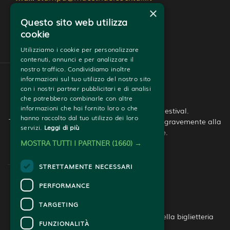
×
Trasparenza e Pubblicità
Questo sito web utilizza
cookie
Utilizziamo i cookie per personalizzare
contenuti, annunci e per analizzare il
nostro traffico. Condividiamo inoltre
informazioni sul tuo utilizzo del nostro sito
con i nostri partner pubblicitari e di analisi
che potrebbero combinarle con altre
informazioni che hai fornito loro o che
© Copyright - 2026 - Roma Whisky Festival.
hanno raccolto dal tuo utilizzo dei loro
Tutti i diritti riservati. L’abuso di alcool nuoce gravemente alla 
servizi.
Leggi di più
salute. Bere con moderazione.
MOSTRA TUTTI I PARTNER
(1660) →
STRETTAMENTE NECESSARI
PERFORMANCE
CONTATTI
TARGETING
Per informazioni e supporto all'acquisto della biglietteria
FUNZIONALITÀ
Clicca qui