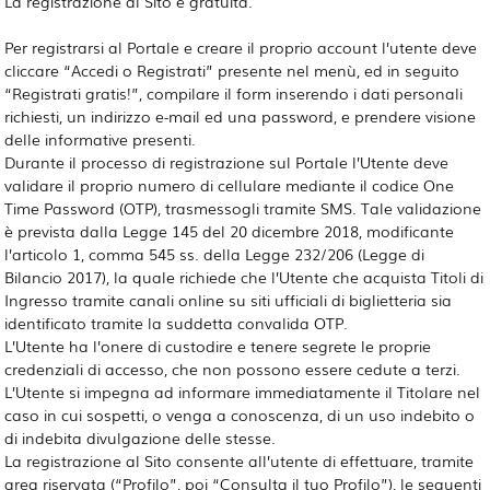
La registrazione al Sito è gratuita.
Per registrarsi al Portale e creare il proprio account l’utente deve
cliccare “Accedi o Registrati” presente nel menù, ed in seguito
“Registrati gratis!”, compilare il form inserendo i dati personali
richiesti, un indirizzo e-mail ed una password, e prendere visione
delle informative presenti.
Durante il processo di registrazione sul Portale l’Utente deve
validare il proprio numero di cellulare mediante il codice One
Time Password (OTP), trasmessogli tramite SMS. Tale validazione
è prevista dalla Legge 145 del 20 dicembre 2018, modificante
l’articolo 1, comma 545 ss. della Legge 232/206 (Legge di
Bilancio 2017), la quale richiede che l’Utente che acquista Titoli di
Ingresso tramite canali online su siti ufficiali di biglietteria sia
identificato tramite la suddetta convalida OTP.
L’Utente ha l’onere di custodire e tenere segrete le proprie
credenziali di accesso, che non possono essere cedute a terzi.
L’Utente si impegna ad informare immediatamente il Titolare nel
caso in cui sospetti, o venga a conoscenza, di un uso indebito o
di indebita divulgazione delle stesse.
La registrazione al Sito consente all’utente di effettuare, tramite
area riservata (“Profilo”, poi “Consulta il tuo Profilo”), le seguenti