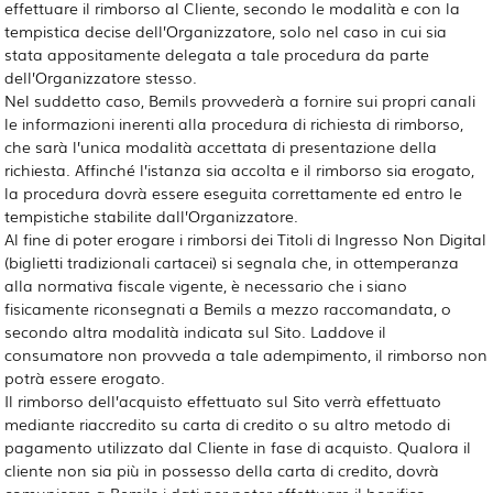
effettuare il rimborso al Cliente, secondo le modalità e con la
tempistica decise dell’Organizzatore, solo nel caso in cui sia
stata appositamente delegata a tale procedura da parte
dell’Organizzatore stesso.
Nel suddetto caso, Bemils provvederà a fornire sui propri canali
le informazioni inerenti alla procedura di richiesta di rimborso,
che sarà l’unica modalità accettata di presentazione della
richiesta. Affinché l’istanza sia accolta e il rimborso sia erogato,
la procedura dovrà essere eseguita correttamente ed entro le
tempistiche stabilite dall’Organizzatore.
Al fine di poter erogare i rimborsi dei Titoli di Ingresso Non Digital
(biglietti tradizionali cartacei) si segnala che, in ottemperanza
alla normativa fiscale vigente, è necessario che i siano
fisicamente riconsegnati a Bemils a mezzo raccomandata, o
secondo altra modalità indicata sul Sito. Laddove il
consumatore non provveda a tale adempimento, il rimborso non
potrà essere erogato.
Il rimborso dell’acquisto effettuato sul Sito verrà effettuato
mediante riaccredito su carta di credito o su altro metodo di
pagamento utilizzato dal Cliente in fase di acquisto. Qualora il
cliente non sia più in possesso della carta di credito, dovrà
comunicare a Bemils i dati per poter effettuare il bonifico