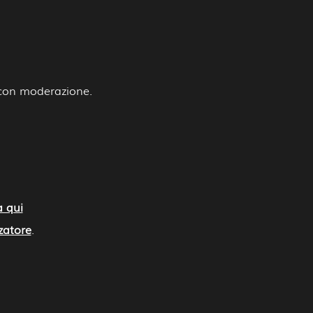
e con moderazione.
a qui
zatore
.