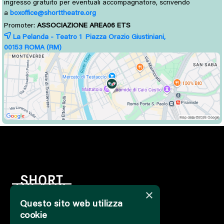
ingresso gratuito per eventuali accompagnatorə, scrivendo
a
boxoffice@shorttheatre.org
Promoter:
ASSOCIAZIONE AREA06 ETS
La Pelanda - Teatro 1 Piazza Orazio Giustiniani,
00153 
ROMA
(RM)
×
Questo sito web utilizza
cookie
HOME