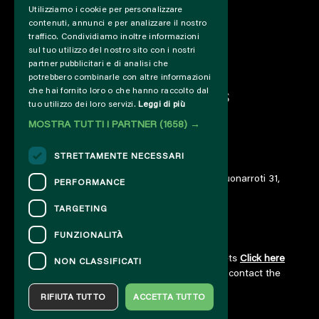
Utilizziamo i cookie per personalizzare
INFO
contenuti, annunci e per analizzare il nostro
SUPPORT US
traffico. Condividiamo inoltre informazioni
PRESS&PROFESSIONAL
sul tuo utilizzo del nostro sito con i nostri
ABOUT US
partner pubblicitari e di analisi che
potrebbero combinarle con altre informazioni
PARTNER
che hai fornito loro o che hanno raccolto dal
PROJECTS AND COLLABORATIONS
tuo utilizzo dei loro servizi.
Leggi di più
CUT / ANALOGUE
MOSTRA TUTTI I PARTNER
(1658) →
PAST EDITIONS
ARCHIVE
STRETTAMENTE NECESSARI
DIARY
© 2023 – Associazione AREA06 – ETS – Via Buonarroti 31,
PERFORMANCE
00185 Roma – IT06859801000
TARGETING
FUNZIONALITÀ
CONTACTS
For information and support in purchasing tickets
Click here
NON CLASSIFICATI
For information on the program and the event, contact the
organizer
.
RIFIUTA TUTTO
ACCETTA TUTTO
Accessibility statement