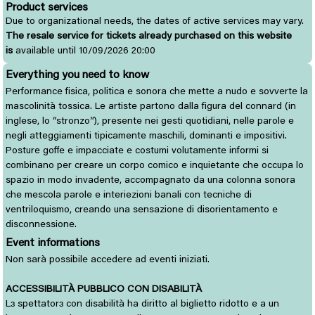
Product services
Due to organizational needs, the dates of active services may vary.
The resale service for tickets already purchased on this website
is
available until 10/09/2026 20:00
Everything you need to know
Performance fisica, politica e sonora che mette a nudo e sovverte la
mascolinità tossica. Le artiste partono dalla figura del connard (in
inglese, lo “stronzo”), presente nei gesti quotidiani, nelle parole e
negli atteggiamenti tipicamente maschili, dominanti e impositivi.
Posture goffe e impacciate e costumi volutamente informi si
combinano per creare un corpo comico e inquietante che occupa lo
spazio in modo invadente, accompagnato da una colonna sonora
che mescola parole e interiezioni banali con tecniche di
ventriloquismo, creando una sensazione di disorientamento e
disconnessione.
Event informations
Non sarà possibile accedere ad eventi iniziati.
ACCESSIBILITÀ PUBBLICO CON DISABILITÀ
L
spettator
con disabilità ha diritto al biglietto ridotto e a un 
ɜ
ɜ