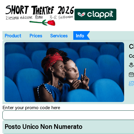
Product
Prices
Services
Info
C
Co
Enter your promo code here
Posto Unico Non Numerato