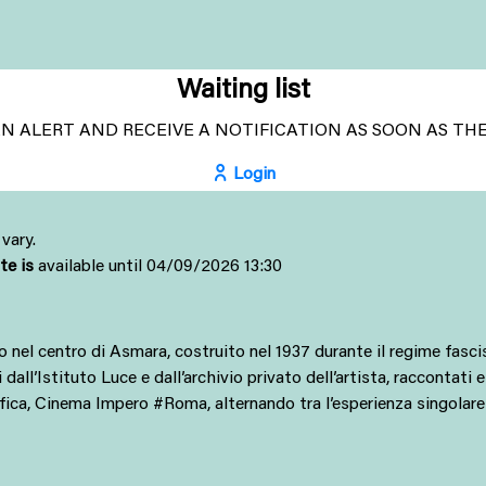
Waiting list
 AN ALERT AND RECEIVE A NOTIFICATION AS SOON AS TH
Login
vary.
ite is
available until 04/09/2026 13:30
l centro di Asmara, costruito nel 1937 durante il regime fascista, 
dall’Istituto Luce e dall’archivio privato dell’artista, raccontati e
ca, Cinema Impero #Roma, alternando tra l’esperienza singolare ri