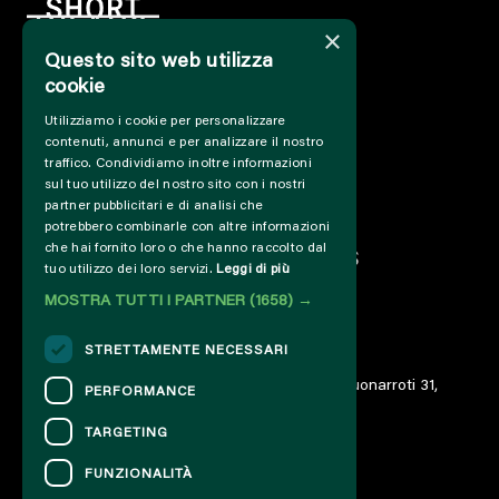
×
Questo sito web utilizza
cookie
HOME
Utilizziamo i cookie per personalizzare
INFO
contenuti, annunci e per analizzare il nostro
SUPPORT US
traffico. Condividiamo inoltre informazioni
PRESS&PROFESSIONAL
sul tuo utilizzo del nostro sito con i nostri
ABOUT US
partner pubblicitari e di analisi che
potrebbero combinarle con altre informazioni
PARTNER
che hai fornito loro o che hanno raccolto dal
PROJECTS AND COLLABORATIONS
tuo utilizzo dei loro servizi.
Leggi di più
CUT / ANALOGUE
MOSTRA TUTTI I PARTNER
(1658) →
PAST EDITIONS
ARCHIVE
STRETTAMENTE NECESSARI
DIARY
© 2023 – Associazione AREA06 – ETS – Via Buonarroti 31,
PERFORMANCE
00185 Roma – IT06859801000
TARGETING
FUNZIONALITÀ
CONTACTS