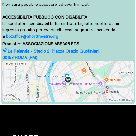
Non sarà possibile accedere ad eventi iniziati.
ACCESSIBILITÀ PUBBLICO CON DISABILITÀ
L
spettator
con disabilità ha diritto al biglietto ridotto e a un 
ɜ
ɜ
ingresso gratuito per eventuali accompagnatorə, scrivendo
a
boxoffice@shorttheatre.org
Promoter:
ASSOCIAZIONE AREA06 ETS
La Pelanda - Studio 2 Piazza Orazio Giustiniani,
00153 
ROMA
(RM)