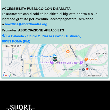
ACCESSIBILITÀ PUBBLICO CON DISABILITÀ
L
spettator
con disabilità ha diritto al biglietto ridotto e a un 
ɜ
ɜ
ingresso gratuito per eventuali accompagnatorə, scrivendo
a
boxoffice@shorttheatre.org
Promoter:
ASSOCIAZIONE AREA06 ETS
La Pelanda - Studio 2 Piazza Orazio Giustiniani,
00153 
ROMA
(RM)