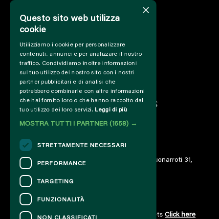
×
Questo sito web utilizza
cookie
HOME
Utilizziamo i cookie per personalizzare
INFO
contenuti, annunci e per analizzare il nostro
SUPPORT US
traffico. Condividiamo inoltre informazioni
PRESS&PROFESSIONAL
sul tuo utilizzo del nostro sito con i nostri
ABOUT US
partner pubblicitari e di analisi che
PARTNER
potrebbero combinarle con altre informazioni
che hai fornito loro o che hanno raccolto dal
PROJECTS AND COLLABORATIONS
tuo utilizzo dei loro servizi.
Leggi di più
CUT / ANALOGUE
MOSTRA TUTTI I PARTNER
(1658) →
PAST EDITIONS
ARCHIVE
STRETTAMENTE NECESSARI
DIARY
© 2023 – Associazione AREA06 – ETS – Via Buonarroti 31,
PERFORMANCE
00185 Roma – IT06859801000
TARGETING
FUNZIONALITÀ
CONTACTS
For information and support in purchasing tickets
Click here
NON CLASSIFICATI