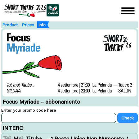
Product
Prices
Info
Focus Myriade – abbonamento
Enter your promo code here
INTERO
Toi, Moi, Tituba... - 1 Posto Unico Non Numerato /