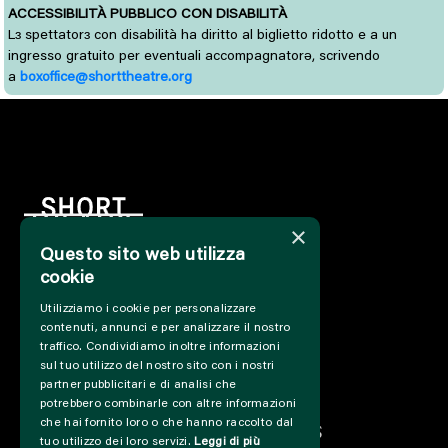
ACCESSIBILITÀ PUBBLICO CON DISABILITÀ
L
spettator
con disabilità ha diritto al biglietto ridotto e a un 
ɜ
ɜ
ingresso gratuito per eventuali accompagnatorə, scrivendo
a
boxoffice@shorttheatre.org
×
Questo sito web utilizza
cookie
HOME
Utilizziamo i cookie per personalizzare
INFO
contenuti, annunci e per analizzare il nostro
SUPPORT US
traffico. Condividiamo inoltre informazioni
PRESS&PROFESSIONAL
sul tuo utilizzo del nostro sito con i nostri
ABOUT US
partner pubblicitari e di analisi che
potrebbero combinarle con altre informazioni
PARTNER
che hai fornito loro o che hanno raccolto dal
PROJECTS AND COLLABORATIONS
tuo utilizzo dei loro servizi.
Leggi di più