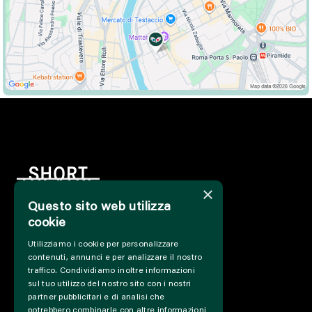
×
Questo sito web utilizza
cookie
HOME
Utilizziamo i cookie per personalizzare
INFO
contenuti, annunci e per analizzare il nostro
SUPPORT US
traffico. Condividiamo inoltre informazioni
PRESS&PROFESSIONAL
sul tuo utilizzo del nostro sito con i nostri
ABOUT US
partner pubblicitari e di analisi che
potrebbero combinarle con altre informazioni