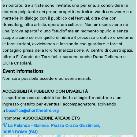
e ribaltate: tre artiste sono invitate, una per una, a condividere la
materia palpitante dei propri progetti teatrali in via di creazione e a
metterle in dialogo con il pubblico del festival, oltre che con
dramaturg, altrɜ artistɜ, operatorɜ culturali. Non un’esposizione né
una “prova aperta” o uno “studio” ma un momento spurio e senza
scopo alcuno se non quello di nutrire il processo creativo e svelarne
le formulazioni, avvicinando e lasciando che guardare e fare si
contagino prima della loro formalizzazione. Al centro di questi spazi,
oltre a El Conde de Torrefiel ci saranno anche Daria Deflorian e
Giulia Crispiani.
Event informations
Non sarà possibile accedere ad eventi iniziati.
ACCESSIBILITÀ PUBBLICO CON DISABILITÀ
L
spettator
con disabilità ha diritto al biglietto ridotto e a un 
ɜ
ɜ
ingresso gratuito per eventuali accompagnatorə, scrivendo
a
boxoffice@shorttheatre.org
Promoter:
ASSOCIAZIONE AREA06 ETS
La Pelanda - Galleria Piazza Orazio Giustiniani,
00153 
ROMA
(RM)