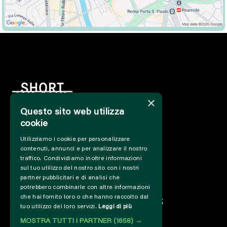
×
Questo sito web utilizza
cookie
HOME
Utilizziamo i cookie per personalizzare
INFO
contenuti, annunci e per analizzare il nostro
SUPPORT US
traffico. Condividiamo inoltre informazioni
PRESS&PROFESSIONAL
sul tuo utilizzo del nostro sito con i nostri
ABOUT US
partner pubblicitari e di analisi che
potrebbero combinarle con altre informazioni
PARTNER
che hai fornito loro o che hanno raccolto dal
PROJECTS AND COLLABORATIONS
tuo utilizzo dei loro servizi.
Leggi di più
CUT / ANALOGUE
MOSTRA TUTTI I PARTNER
(1658) →
PAST EDITIONS