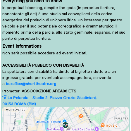
Everything you need to know
In perpetual blooming, despite the gods (In perpetua fioritura,
nonostante gli dei) è uno studio sul convogliarsi della carica
energetica del preludio di un’opera lirica. Un interesse per questo
veicolo e per il suo potenziale coreografico e drammaturgico: il
momento prima della parola, allo stato germinale, espanso, nel suo
punto di perpetua fioritura.
Event informations
Non sarà possibile accedere ad eventi iniziati.
ACCESSIBILITÀ PUBBLICO CON DISABILITÀ
L
spettator
con disabilità ha diritto al biglietto ridotto e a un 
ɜ
ɜ
ingresso gratuito per eventuali accompagnatorə, scrivendo
a
boxoffice@shorttheatre.org
Promoter:
ASSOCIAZIONE AREA06 ETS
La Pelanda - Studio 2 Piazza Orazio Giustiniani,
00153 
ROMA
(RM)