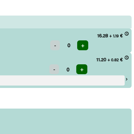
16.28
€
+ 1.19
11.20
€
+ 0.82