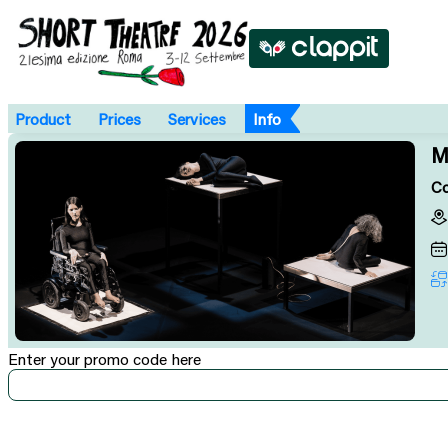
Product
Prices
Services
Info
M
Co
Enter your promo code here