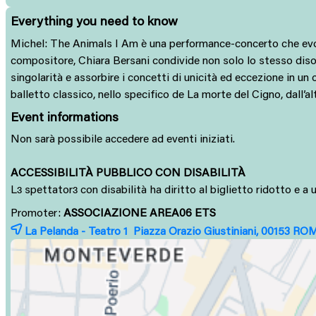
Everything you need to know
Michel: The Animals I Am è una performance-concerto che evoca
compositore, Chiara Bersani condivide non solo lo stesso disord
singolarità e assorbire i concetti di unicità ed eccezione in un 
balletto classico, nello specifico de La morte del Cigno, dall’a
Event informations
Non sarà possibile accedere ad eventi iniziati.
ACCESSIBILITÀ PUBBLICO CON DISABILITÀ
L
spettator
con disabilità ha diritto al biglietto ridotto e 
ɜ
ɜ
Promoter:
ASSOCIAZIONE AREA06 ETS
La Pelanda - Teatro 1 Piazza Orazio Giustiniani, 00153
RO